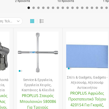
2 προϊόντα
10 προϊόντα
1 πρ
Σπίτι & Gadgets
,
Gadgets -
Λοιπά
Service & Εργαλεία
,
Αξεσουάρ
,
Αξεσουάρ
εία
,
Εργαλεία Χειρός
,
Αυτοκινήτου
εία
Καστάνιες & Κλειδιά
PROPLUS Αφρώδες
ικός
PROPLUS Σταυρός
Προστατευτικό Τοίχου
λας
Μπουλονιών 580086
420154 Για Γκαράζ,
νοι,
Για Τροχούς