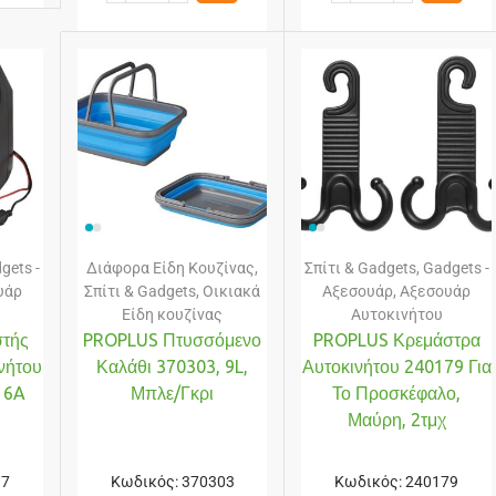
gets -
Διάφορα Είδη Κουζίνας
,
Σπίτι & Gadgets
,
Gadgets -
υάρ
Σπίτι & Gadgets
,
Οικιακά
Αξεσουάρ
,
Αξεσουάρ
Είδη κουζίνας
Αυτοκινήτου
τής
PROPLUS Πτυσσόμενο
PROPLUS Κρεμάστρα
νήτου
Καλάθι 370303, 9L,
Αυτοκινήτου 240179 Για
 6A
Μπλε/γκρι
Το Προσκέφαλο,
Μαύρη, 2τμχ
97
Κωδικός:
370303
Κωδικός:
240179