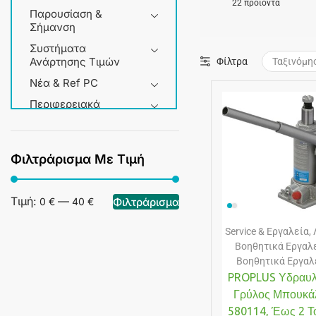
22 προϊόντα
Παρουσίαση &
Σήμανση
Συστήματα
Ανάρτησης Τιμών
Φίλτρα
Νέα & Ref PC
Περιφερειακά
Service & Εργαλεία
Σπίτι & Gadgets
Φιλτράρισμα Με Τιμή
+3 more
Τιμή:
—
Φιλτράρισμα
0 €
40 €
Service & Εργαλεία
,
Βοηθητικά Εργαλ
Βοηθητικά Εργαλ
PROPLUS Υδραυλ
Γρύλος Μπουκά
580114, Έως 2 Τό