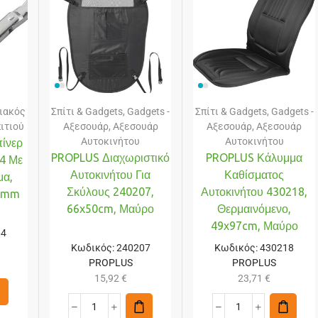
ιακός
Σπίτι & Gadgets
,
Gadgets -
Σπίτι & Gadgets
,
Gadgets -
πιτιού
Αξεσουάρ
,
Αξεσουάρ
Αξεσουάρ
,
Αξεσουάρ
Αυτοκινήτου
Αυτοκινήτου
ίνερ
PROPLUS Διαχωριστικό
PROPLUS Κάλυμμα
4 Με
Αυτοκινήτου Για
Καθίσματος
μα,
Σκύλους 240207,
Αυτοκινήτου 430218,
80mm
66x50cm, Μαύρο
Θερμαινόμενο,
49x97cm, Μαύρο
64
Κωδικός:
240207
Κωδικός:
430218
PROPLUS
PROPLUS
15,92
€
23,71
€