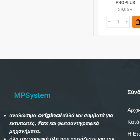
PROPLUS
39,06
€
Σύνδ
MPSystem
Αρχι
αναλώσιμα original αλλά και συμβατά για
Κατά
εκτυπωτές, fax και φωτοαντιγραφικά
μηχανήματα.
Η Ετ
όλη την γραφική ύλη που χρειάζεστε για την