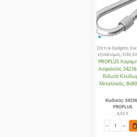
Σπίτι & Gadgets
,
Οικ
εξοπλισμός
,
Είδη Σ
PROPLUS Καραμπ
Ασφαλείας 34236
Βιδωτό Κλείδω
Μεταλλικός, 8x
Κωδικός:
3423
PROPLUS
4,02
€