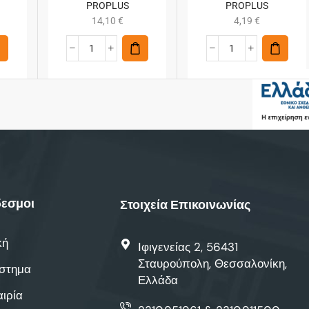
PROPLUS
PROPLUS
14,10
€
4,19
€
εσμοι
Στοιχεία Επικοινωνίας
κή
Ιφιγενείας 2, 56431
Σταυρούπολη, Θεσσαλονίκη,
στημα
Ελλάδα
αιρία