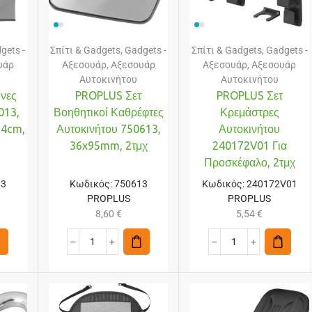
gets -
Σπίτι & Gadgets
,
Gadgets -
Σπίτι & Gadgets
,
Gadgets -
υάρ
Αξεσουάρ
,
Αξεσουάρ
Αξεσουάρ
,
Αξεσουάρ
Αυτοκινήτου
Αυτοκινήτου
νες
PROPLUS Σετ
PROPLUS Σετ
013,
Βοηθητικοί Καθρέφτες
Κρεμάστρες
54cm,
Αυτοκινήτου 750613,
Αυτοκινήτου
36x95mm, 2τμχ
240172V01 Για
Προσκέφαλο, 2τμχ
13
Κωδικός:
750613
Κωδικός:
240172V01
PROPLUS
PROPLUS
8,60
€
5,54
€