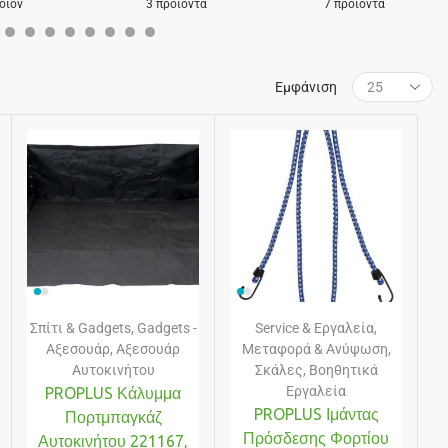
οϊόν
3 προϊόντα
7 προϊόντα
Εμφάνιση
Σπίτι & Gadgets
,
Gadgets -
Service & Εργαλεία
,
Αξεσουάρ
,
Αξεσουάρ
Μεταφορά & Ανύψωση
,
Αυτοκινήτου
Σκάλες
,
Βοηθητικά
Εργαλεία
PROPLUS Κάλυμμα
PROPLUS Ιμάντας
Πορτμπαγκάζ
Πρόσδεσης Φορτίου
Αυτοκινήτου 221167,