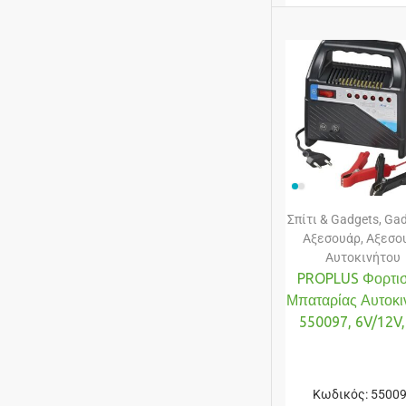
Σπίτι & Gadgets
,
Gad
Αξεσουάρ
,
Αξεσο
Αυτοκινήτου
PROPLUS Φορτισ
Μπαταρίας Αυτοκι
550097, 6V/12V,
Κωδικός:
5500