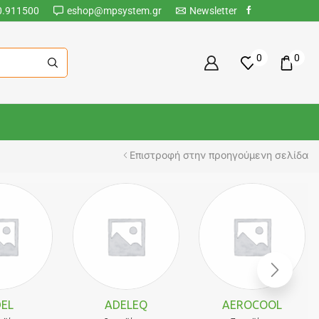
0.911500
eshop@mpsystem.gr
Newsletter
0
0
Επιστροφή στην προηγούμενη σελίδα
EL
ADELEQ
AEROCOOL