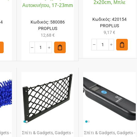
2x20cm, Μπλε
Αυτοκινήτου, 17-23mm
Κωδικός:
420154
14
Κωδικός:
580086
PROPLUS
PROPLUS
9,17
€
12,68
€
gets -
Σπίτι & Gadgets
,
Gadgets -
Σπίτι & Gadgets
,
Gadgets -