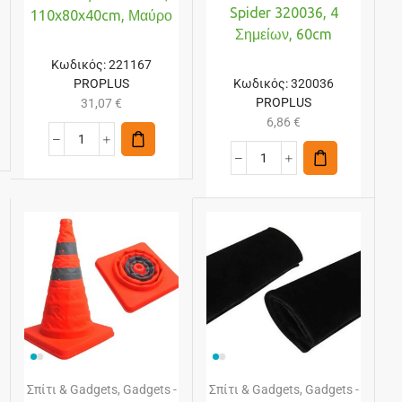
Spider 320036, 4
110x80x40cm, Μαύρο
Σημείων, 60cm
Κωδικός:
221167
PROPLUS
Κωδικός:
320036
PROPLUS
31,07
€
6,86
€
Σπίτι & Gadgets
,
Gadgets -
Σπίτι & Gadgets
,
Gadgets -