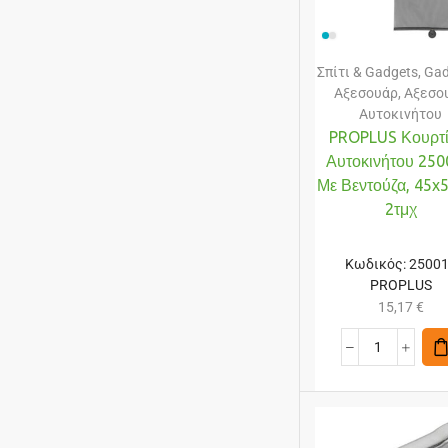
Σπίτι & Gadgets
,
Gad
Αξεσουάρ
,
Αξεσο
Αυτοκινήτου
PROPLUS Κουρτί
Αυτοκινήτου 250
Με Βεντούζα, 45x
2τμχ
Κωδικός:
2500
PROPLUS
15,17
€