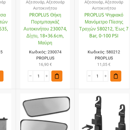
υάρ
Αξεσουάρ
,
Αξεσουάρ
Αξεσουάρ
,
Αξεσουάρ
Αυτοκινήτου
Αυτοκινήτου
τσα
PROPLUS Θήκη
PROPLUS Ψηφιακό
τών
Πορτμπαγκάζ
Μανόμετρο Πίεσης
635,
Αυτοκινήτου 230074,
Τροχών 580212, Έως 7
Δίχτυ, 18×36.6cm,
Bar, 0-100 PSI
Μαύρη
35
Κωδικός:
230074
Κωδικός:
580212
PROPLUS
PROPLUS
16,90
€
11,05
€