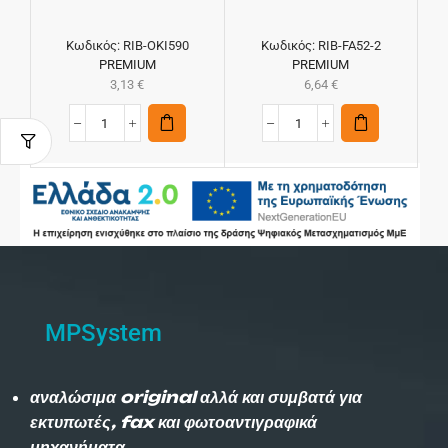
Κωδικός:
RIB-OKI590
Κωδικός:
RIB-FA52-2
PREMIUM
PREMIUM
3,13
€
6,64
€
MPSystem
αναλώσιμα original αλλά και συμβατά για
εκτυπωτές, fax και φωτοαντιγραφικά
μηχανήματα.