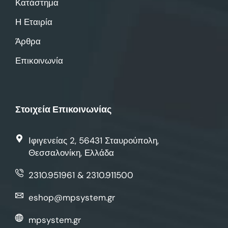
Κατάστημα
Η Εταιρία
Άρθρα
Επικοινωνία
Στοιχεία Επικοινωνίας
Ιφιγενείας 2, 56431 Σταυρούπολη,
Θεσσαλονίκη, Ελλάδα
2310.951961 & 2310.911500
eshop@mpsystem.gr
mpsystem.gr