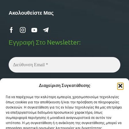
Ακολουθείστε Μας
Εγγραφή Στο Newsletter:
Δεν στέλνουμε spam! Διαβάστε την
πολιτική
Διαχείριση Συγκατάθεσης
απορρήτου
μας για περισσότερες λεπτομέρειες.
Για να παρέχουμε την καλύτερη εμπειρία, χρησιμοποιούμε τεχνολογίες
όπως cookies για την αποθήκευση ή/και την πρόσβαση σε πληροφορίες
συσκευών. Η συγκατάθεση για τις εν λόγω τεχνολογίες θα μας επιτρέψει
να επεξεργαστούμε δεδομένα προσωπικού χαρακτήρα, όπως
συμπεριφορά περιήγησης ή μοναδικά αναγνωριστικά σε αυτόν τον
ιστότοπο. Η μη συγκατάθεση ή η ανάκληση της συγκατάθεσης, μπορεί να
επηρεάσει αρνητικά ορισμένες λειτουργίες και δυνατότητες.