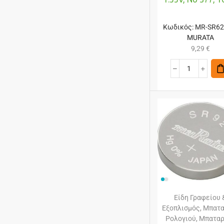
Κωδικός:
MR-SR6
MURATA
9,29
€
Είδη Γραφείου 
Εξοπλισμός
,
Μπατα
Ρολογιού
,
Μπαταρ