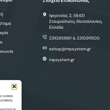
Στοιχεία Επικοινωνίας
κή
Ιφιγενείας 2, 56431
Σταυρούπολη, Θεσσαλονίκη,
στημα
Ελλάδα
αιρία
2310.951961 & 2310.911500
α
eshop@mpsystem.gr
οινωνία
mpsystem.gr
ς cookies
γκατάθεση
ωριστικά σε