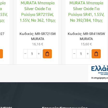
ρία
MURATA Μπαταρία
MURATA Μπαταρία
ια
Silver Oxide Για
Silver Oxide Για
.55V,
Ρολόγια SR721SW,
Ρολόγια SR41, 1.55V,
τμχ
1.55V, No 362, 10τμχ
No 392/384, 10τμχ
927
Κωδικός:
MR-SR721SW
Κωδικός:
MR-SR41WSW
MURATA
MURATA
16,16
€
15,60
€
εσμοι