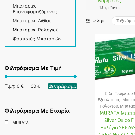
Βαρηκοΐας
Μπαταρίες
13 προϊόντα
Επαναφορτιζόμενες
Μπαταρίες Λιθίου
Φίλτρα
Μπαταρίες Ρολογιού
Φορτιστές Μπαταριών
Μπαταρίες
Φιλτράρισμα Με Τιμή
Τιμή:
—
Φιλτράρισμα
0 €
30 €
Είδη Γραφείου 
Εξοπλισμός
,
Μπατα
Ρολογιού
,
Μπαταρ
Φιλτράρισμα Με Εταιρία
MURATA Μπατα
Silver Oxide Γ
MURATA
Ρολόγια SR626
1.55V, No 377, 1