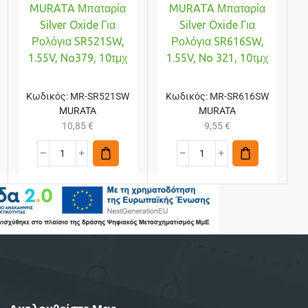
MURATA Μπαταρία
MURATA Μπαταρία
Silver Oxide Για
Silver Oxide Για
Ρολόγια SR521SW,
Ρολόγια SR616SW,
1.55V, No379, 10τμχ
1.55V, No 321, 10τμχ
Κωδικός:
MR-SR521SW
Κωδικός:
MR-SR616SW
MURATA
MURATA
10,85
€
9,55
€