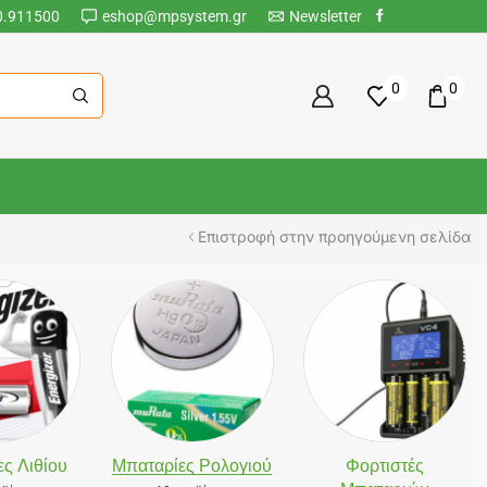
0.911500
eshop@mpsystem.gr
Newsletter
0
0
Επιστροφή στην προηγούμενη σελίδα
ς Λιθίου
Μπαταρίες Ρολογιού
Φορτιστές