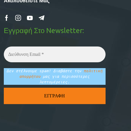
Ακολουθείστε Μας
Εγγραφή Στο Newsletter:
Δεν στέλνουμε spam! Διαβάστε την
πολιτική
απορρήτου
μας για περισσότερες
λεπτομέρειες.