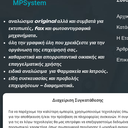
MPSystem
Αρχι
αναλώσιμα original αλλά και συμβατά για
Κατά
εκτυπωτές, fax και φωτοαντιγραφικά
μηχανήματα.
Η Ετ
όλη την γραφική ύλη που χρειάζεστε για την
Άρθρ
οργάνωση της επιχείρησή σας.
καθαριστικά και απορρυπαντικά οικιακής και
Επικ
επαγγελματικής χρήσης
ειδικά αναλώσιμα για Φαρμακεία και Ιατρούς.
είδη συσκευασίας και προβολής
επιχειρήσεων – διαφημιστικά.
Διαχείριση Συγκατάθεσης
Αυθημερόν παράδοση εντός Θεσσαλονίκης
(χωρίς χρέωση)και την επομένη στην
Για να παρέχουμε την καλύτερη εμπειρία, χρησιμοποιούμε τεχνολογίες όπω
υπόλοιπη Ελλάδα με Courier.
για την αποθήκευση ή/και την πρόσβαση σε πληροφορίες συσκευών. Η συ
για τις εν λόγω τεχνολογίες θα μας επιτρέψει να επεξεργαστούμε δεδομένα
προσωπικού χαρακτήρα, όπως συμπεριφορά περιήγησης ή μοναδικά αναγν