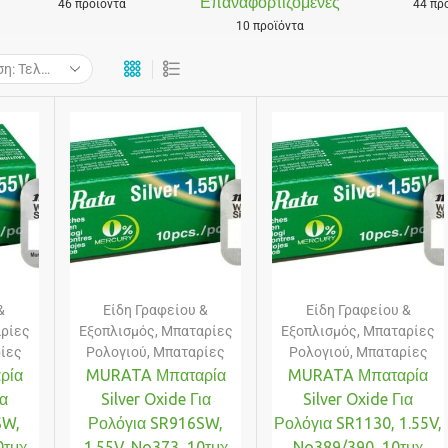
Επαναφορτιζόμενες
46 προϊόντα
44 πρ
10 προϊόντα
&
Είδη Γραφείου &
Είδη Γραφείου &
ρίες
Εξοπλισμός
,
Μπαταρίες
Εξοπλισμός
,
Μπαταρίες
ίες
Ρολογιού
,
Μπαταρίες
Ρολογιού
,
Μπαταρίες
ρία
MURATA Μπαταρία
MURATA Μπαταρία
ια
Silver Oxide Για
Silver Oxide Για
SW,
Ρολόγια SR916SW,
Ρολόγια SR1130, 1.55V,
0τμχ
1.55V, No373, 10τμχ
No389/390, 10τμχ