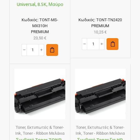
Universal, 8.5K, Μαύρο
Κωδικός:
TONT-MS-
Κωδικός:
TONT-TN2420
MX310H
PREMIUM
PREMIUM
10,25
€
23,50
€
Toner
,
Εκτυπωτές & Toner-
Toner
,
Εκτυπωτές & Toner-
Ink
,
Toner - Ribbon Μελάνια
Ink
,
Toner - Ribbon Μελάνια
Συμβατό Toner TONP-
Συμβατό Toner Για HP,