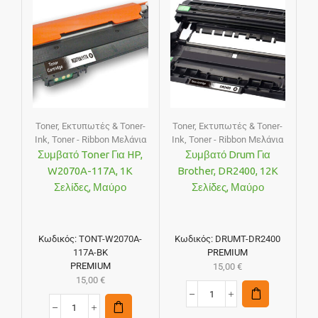
Toner
,
Εκτυπωτές & Toner-
Toner
,
Εκτυπωτές & Toner-
Ink
,
Toner - Ribbon Μελάνια
Ink
,
Toner - Ribbon Μελάνια
Συμβατό Toner Για HP,
Συμβατό Drum Για
W2070A-117A, 1K
Brother, DR2400, 12K
Σελίδες, Μαύρο
Σελίδες, Μαύρο
Κωδικός:
TONT-W2070A-
Κωδικός:
DRUMT-DR2400
117A-BK
PREMIUM
PREMIUM
15,00
€
15,00
€