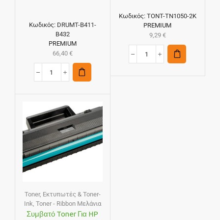
Κωδικός:
TONT-TN1050-2K
Κωδικός:
DRUMT-B411-
PREMIUM
B432
9,29
€
PREMIUM
66,40
€
Toner
,
Εκτυπωτές & Toner-
Ink
,
Toner - Ribbon Μελάνια
Συμβατό Toner Για HP