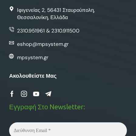
Ιφιγενείας 2, 56431 Σταυρούπολη,
Θεσσαλονίκη, Ελλάδα
2310.951961 & 2310.911500
eshop@mpsystem.gr
mpsystem.gr
Ακολουθείστε Μας
Εγγραφή Στο Newsletter: