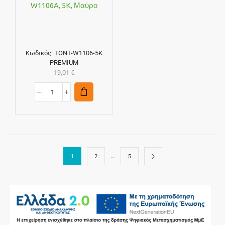
W1106A, 5K, Μαύρο
Κωδικός:
TONT-W1106-5K
PREMIUM
19,01
€
…
1
2
5