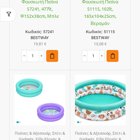
Φουσκωτή Πισίνα
Φουσκωτή Πισίνα
57241, 477lt,
51115, 102lt,
Φ152x38cm, Μπλε
165x104x25cm,
Βεραμάν
Κωδικός:
57241
Κωδικός:
51115
BESTWAY
BESTWAY
19,81
€
13,08
€
Πισίνες & Αξεσουάρ
,
Σπίτι &
Πισίνες & Αξεσουάρ
,
Σπίτι &
Gadgets
,
Είδη Εξοχής &
Gadgets
,
Είδη Εξοχής &