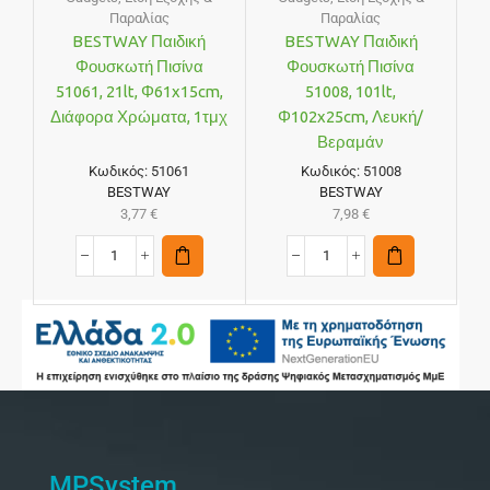
Παραλίας
Παραλίας
BESTWAY Παιδική
BESTWAY Παιδική
Φουσκωτή Πισίνα
Φουσκωτή Πισίνα
51061, 21lt, Φ61x15cm,
51008, 101lt,
Διάφορα Χρώματα, 1τμχ
Φ102x25cm, Λευκή/
Βεραμάν
Κωδικός:
51061
Κωδικός:
51008
BESTWAY
BESTWAY
3,77
€
7,98
€
MPSystem