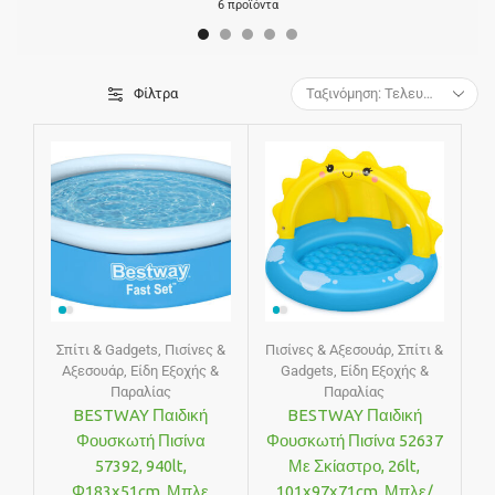
6 προϊόντα
Φίλτρα
Σπίτι & Gadgets
,
Πισίνες &
Πισίνες & Αξεσουάρ
,
Σπίτι &
Αξεσουάρ
,
Είδη Εξοχής &
Gadgets
,
Είδη Εξοχής &
Παραλίας
Παραλίας
BESTWAY Παιδική
BESTWAY Παιδική
Φουσκωτή Πισίνα
Φουσκωτή Πισίνα 52637
57392, 940lt,
Με Σκίαστρο, 26lt,
Φ183x51cm, Μπλε
101x97x71cm, Μπλε/