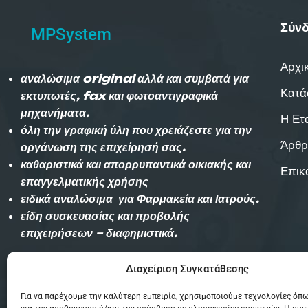
Σύνδ
MPSystem
Αρχι
αναλώσιμα original αλλά και συμβατά για
Κατά
εκτυπωτές, fax και φωτοαντιγραφικά
μηχανήματα.
Η Ετ
όλη την γραφική ύλη που χρειάζεστε για την
Άρθρ
οργάνωση της επιχείρησή σας.
καθαριστικά και απορρυπαντικά οικιακής και
Επικ
επαγγελματικής χρήσης
ειδικά αναλώσιμα για Φαρμακεία και Ιατρούς.
είδη συσκευασίας και προβολής
επιχειρήσεων – διαφημιστικά.
Διαχείριση Συγκατάθεσης
Αυθημερόν παράδοση εντός Θεσσαλονίκης
(χωρίς χρέωση)και την επομένη στην
Για να παρέχουμε την καλύτερη εμπειρία, χρησιμοποιούμε τεχνολογίες όπω
υπόλοιπη Ελλάδα με Courier.