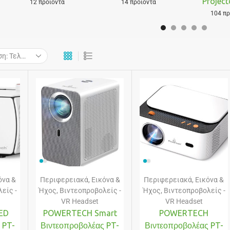
Project
12 προϊόντα
14 προϊόντα
104 πρ
όνα &
Περιφερειακά
,
Εικόνα &
Περιφερειακά
,
Εικόνα &
είς -
Ήχος
,
Βιντεοπροβολείς -
Ήχος
,
Βιντεοπροβολείς -
VR Headset
VR Headset
ED
POWERTECH Smart
POWERTECH
 PT-
Βιντεοπροβολέας PT-
Βιντεοπροβολέας PT-