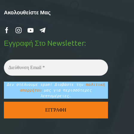
Ακολουθείστε Μας
Εγγραφή Στο Newsletter:
Δεν στέλνουμε spam! Διαβάστε την
πολιτική
απορρήτου
μας για περισσότερες
λεπτομέρειες.