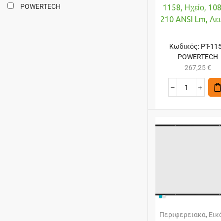
POWERTECH
1158, Ηχείο, 10
210 ANSI Lm, Λε
Κωδικός:
PT-11
POWERTECH
267,25
€
Περιφερειακά
,
Εικ