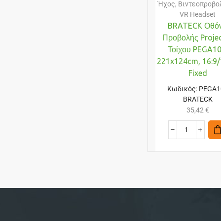
Ήχος
,
Βιντεοπροβολ
VR Headset
BRATECK Οθό
Προβολής Proje
Τοίχου PEGA10
221x124cm, 16:9/
Fixed
Κωδικός:
PEGA1
BRATECK
35,42
€