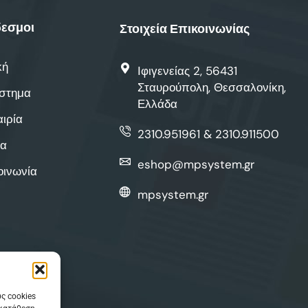
εσμοι
Στοιχεία Επικοινωνίας
κή
Ιφιγενείας 2, 56431
Σταυρούπολη, Θεσσαλονίκη,
στημα
Ελλάδα
αιρία
2310.951961 & 2310.911500
α
eshop@mpsystem.gr
οινωνία
mpsystem.gr
ς cookies