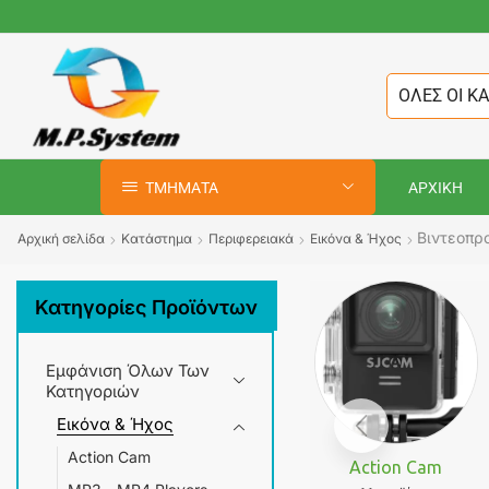
ΟΛΕΣ ΟΙ Κ
ΤΜΗΜΑΤΑ
ΑΡΧΙΚΗ
Βιντεοπρ
Αρχική σελίδα
Κατάστημα
Περιφερειακά
Εικόνα & Ήχος
Κατηγορίες Προϊόντων
Εμφάνιση Όλων Των
Κατηγοριών
Εικόνα & Ήχος
Action Cam
Action Cam