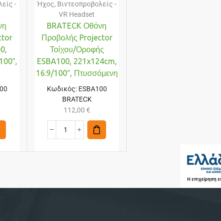
είς -
Ήχος
,
Βιντεοπροβολείς -
VR Headset
νη
BRATECK Οθόνη
ctor
Προβολής Projector
0,
Τοίχου/οροφής
100″,
ESBA100, 221x124cm,
16:9/100″, Πτυσσόμενη
00
Κωδικός:
ESBA100
BRATECK
112,00
€