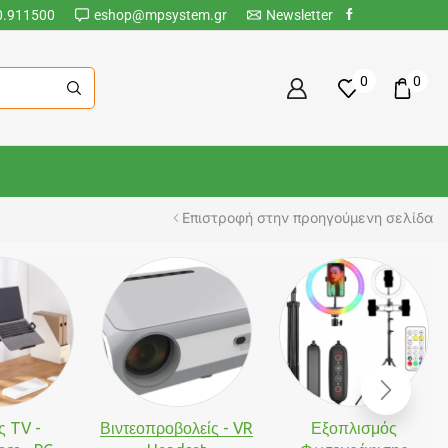
0.911500
eshop@mpsystem.gr
Newsletter
0
0
Επιστροφή στην προηγούμενη σελίδα
ς TV -
Βιντεοπροβολείς - VR
Εξοπλισμός