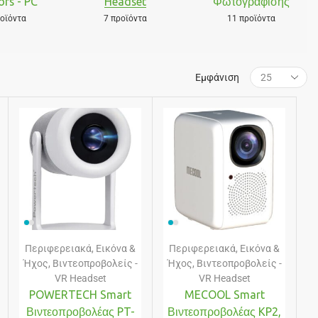
ors - PC
Headset
Φωτογράφισης
οϊόντα
7 προϊόντα
11 προϊόντα
Εμφάνιση
Περιφερειακά
,
Εικόνα &
Περιφερειακά
,
Εικόνα &
Ήχος
,
Βιντεοπροβολείς -
Ήχος
,
Βιντεοπροβολείς -
VR Headset
VR Headset
POWERTECH Smart
MECOOL Smart
Βιντεοπροβολέας PT-
Βιντεοπροβολέας KP2,