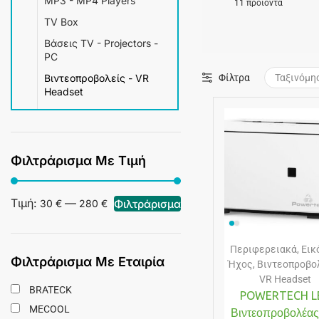
MP3 - MP4 Players
11 προϊόντα
TV Box
Βάσεις TV - Projectors -
PC
Βιντεοπροβολείς - VR
Φίλτρα
Headset
Εξοπλισμός
Φωτογράφισης
Ηχεία
Φιλτράρισμα Με Τιμή
Κεραίες TV -
Αποκωδικοποιητές
Τιμή:
—
Φιλτράρισμα
30 €
280 €
Συστήματα Ήχου
Τηλεχειριστήρια &
Πληκτρολόγια
Περιφερειακά
,
Εικ
Φιλτράρισμα Με Εταιρία
Ήχος
,
Βιντεοπροβολ
VR Headset
BRATECK
POWERTECH L
MECOOL
Βιντεοπροβολέας