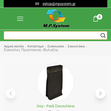
eshop@mpsystem.gr
0
Αρχική σελίδα
Κατάστημα
Συσκευασια
Σακουλάκια
Σακουλες Προστασιας-Φυλαξης
Doy - Pack Σακουλάκια