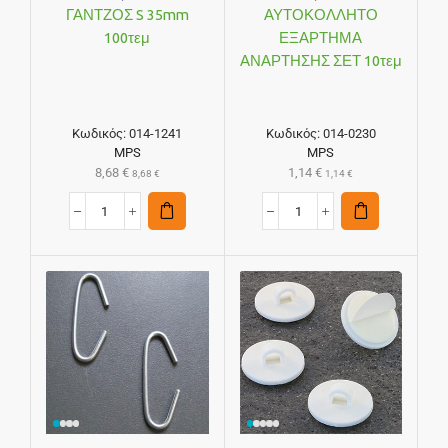
ΓΑΝΤΖΟΣ S 35mm
ΑΥΤΟΚΟΛΛΗΤΟ
100τεμ
ΕΞΑΡΤΗΜΑ
ΑΝΑΡΤΗΣΗΣ ΣΕΤ 10τεμ
Κωδικός:
014-1241
Κωδικός:
014-0230
MPS
MPS
8,68
€
1,14
€
8,68
€
1,14
€