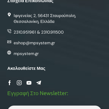
Στοιχεία Επικοινωνίας
Ιφιγενείας 2, 56431 Σταυρούπολη,
Θεσσαλονίκη, Ελλάδα
2310.951961 & 2310.911500
eshop@mpsystem.gr
mpsystem.gr
Ακολουθείστε Μας
Εγγραφή Στο Newsletter: