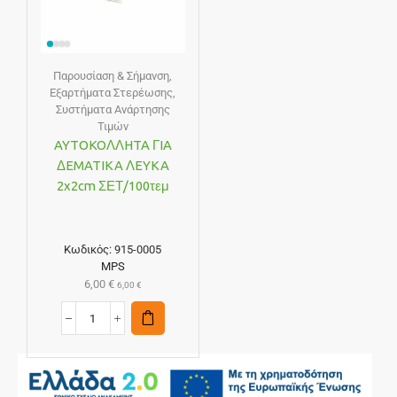
Παρουσίαση & Σήμανση
,
Εξαρτήματα Στερέωσης
,
Συστήματα Ανάρτησης
Τιμών
AYTOKOΛΛHTA ΓIA
ΔEMATIKA ΛEYKA
2x2cm ΣΕΤ/100τεμ
Κωδικός:
915-0005
MPS
6,00
€
6,00
€