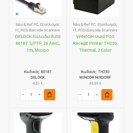
Νέα & Ref PC
,
Εξοπλισμός
Νέα & Ref PC
,
Εξοπλισμός
IT
,
POS-Barcode Scanners
IT
,
POS-Barcode Scanners
DELOCK Καλώδιο RJ50
WINCOR Used POS
80187, S/FTP, 26 AWG,
Receipt Printer TH230,
1m, Μαύρο
Thermal, 2 Color
Κωδικός:
80187
Κωδικός:
TH230
DELOCK
WINCOR NIXDORF
4,51
€
43,83
€