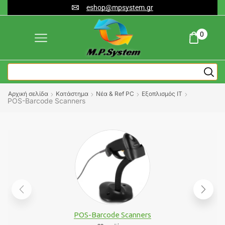
eshop@mpsystem.gr
0
Αρχική σελίδα
Κατάστημα
Νέα & Ref PC
Εξοπλισμός IT
POS-Barcode Scanners
POS-Barcode Scanners