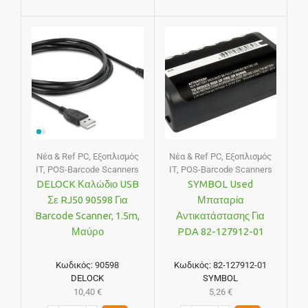
Νέα & Ref PC
,
Εξοπλισμός
Νέα & Ref PC
,
Εξοπλισμός
IT
,
POS-Barcode Scanners
IT
,
POS-Barcode Scanners
DELOCK Καλώδιο USB
SYMBOL Used
Σε RJ50 90598 Για
Μπαταρία
Barcode Scanner, 1.5m,
Αντικατάστασης Για
Μαύρο
PDA 82-127912-01
Κωδικός:
90598
Κωδικός:
82-127912-01
DELOCK
SYMBOL
10,40
€
5,26
€