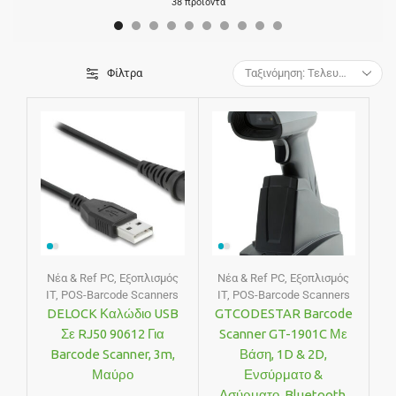
38 προϊόντα
Φίλτρα
Νέα & Ref PC
,
Εξοπλισμός
Νέα & Ref PC
,
Εξοπλισμός
IT
,
POS-Barcode Scanners
IT
,
POS-Barcode Scanners
DELOCK Καλώδιο USB
GTCODESTAR Barcode
Σε RJ50 90612 Για
Scanner GT-1901C Με
Barcode Scanner, 3m,
Βάση, 1D & 2D,
Μαύρο
Ενσύρματο &
Ασύρματο, Bluetooth,