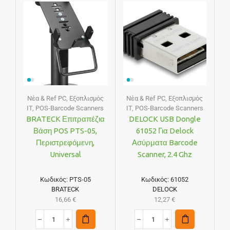
Νέα & Ref PC
,
Εξοπλισμός
Νέα & Ref PC
,
Εξοπλισμός
IT
,
POS-Barcode Scanners
IT
,
POS-Barcode Scanners
BRATECK Επιτραπέζια
DELOCK USB Dongle
Βάση POS PTS-05,
61052 Για Delock
Περιστρεφόμενη,
Ασύρματα Barcode
Universal
Scanner, 2.4 Ghz
Κωδικός:
PTS-05
Κωδικός:
61052
BRATECK
DELOCK
16,66
€
12,27
€