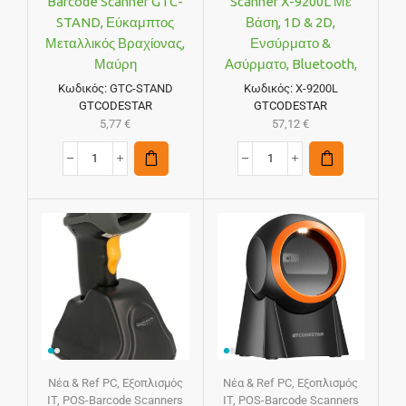
Barcode Scanner GTC-
Scanner X-9200L Με
STAND, Εύκαμπτος
Βάση, 1D & 2D,
Μεταλλικός Βραχίονας,
Ενσύρματο &
Μαύρη
Ασύρματο, Bluetooth,
800mAh, Μαύρο
Κωδικός:
GTC-STAND
Κωδικός:
X-9200L
GTCODESTAR
GTCODESTAR
5,77
€
57,12
€
Νέα & Ref PC
,
Εξοπλισμός
Νέα & Ref PC
,
Εξοπλισμός
IT
,
POS-Barcode Scanners
IT
,
POS-Barcode Scanners