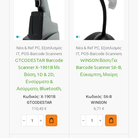
Νέα & Ref PC
,
Εξοπλισμός
Νέα & Ref PC
,
Εξοπλισμός
IT
,
POS-Barcode Scanners
IT
,
POS-Barcode Scanners
GTCODESTAR Barcode
WINSON Βάση Για
Scanner X-1901B Με
Barcode Scanner S6-B,
Βάση, 1D & 2D,
Εύκαμπτη, Μαύρη
Ενσύρματο &
Ασύρματο, Bluetooth,
2000mAh, Μαύρο
Κωδικός:
X-1901B
Κωδικός:
S6-B
GTCODESTAR
WINSON
110,43
€
6,71
€