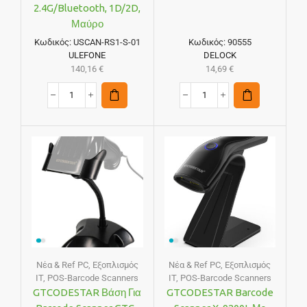
2.4G/Bluetooth, 1D/2D,
Μαύρο
Κωδικός:
USCAN-RS1-S-01
Κωδικός:
90555
ULEFONE
DELOCK
140,16
€
14,69
€
Νέα & Ref PC
,
Εξοπλισμός
Νέα & Ref PC
,
Εξοπλισμός
IT
,
POS-Barcode Scanners
IT
,
POS-Barcode Scanners
GTCODESTAR Βάση Για
GTCODESTAR Barcode