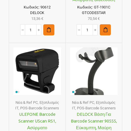
2000mAh, Μαύρο
Κωδικός:
90612
Κωδικός:
GT-1901C
DELOCK
GTCODESTAR
13,36
€
70,54
€
Νέα & Ref PC
,
Εξοπλισμός
Νέα & Ref PC
,
Εξοπλισμός
IT
,
POS-Barcode Scanners
IT
,
POS-Barcode Scanners
ULEFONE Barcode
DELOCK Βάση Για
Scanner UScan RS1,
Barcode Scanner 90555,
Ασύρματο
Εύκαμπτη, Μαύρη