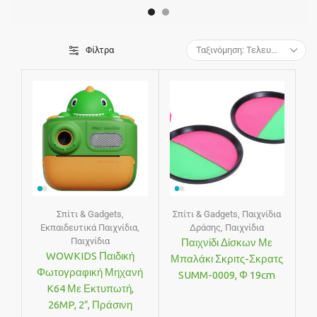
Φίλτρα
Σπίτι & Gadgets
,
Σπίτι & Gadgets
,
Παιχνίδια
Εκπαιδευτικά Παιχνίδια
,
Δράσης
,
Παιχνίδια
Παιχνίδια
Παιχνίδι Δίσκων Με
WOWKIDS Παιδική
Μπαλάκι Σκριτς-Σκρατς
Φωτογραφική Μηχανή
SUMM-0009, Φ 19cm
K64 Με Εκτυπωτή,
26MP, 2″, Πράσινη