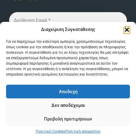
Διαχείριση Συγκατάθεσης
Δεν στέλνουμε spam! Διαβάστε την
πολιτική
Για να παρέχουμε την καλύτερη εμπειρία, χρησιμοποιούμε τεχνολογίες
απορρήτου
μας για περισσότερες λεπτομέρειες.
όπως cookies για την αποθήκευση ή/και την πρόσβαση σε πληροφορίες
συσκευών. Η συγκατάθεση για τις εν λόγω τεχνολογίες θα μας επιτρέψει
να επεξεργαστούμε δεδομένα προσωπικού χαρακτήρα, όπως
συμπεριφορά περιήγησης ή μοναδικά αναγνωριστικά σε αυτόν τον
ιστότοπο. Η μη συγκατάθεση ή η ανάκληση της συγκατάθεσης, μπορεί να
επηρεάσει αρνητικά ορισμένες λειτουργίες και δυνατότητες.
Αποδοχή
© Copyright 2026 MPSystem . All Rights
Δεν αποδέχομαι
Reserved . Powered by
itXproject
Προβολή προτιμήσεων
0
Όροι & Προϋποθέσεις
Πολιτική Απορρήτου
Πολιτική Cookies
Πολιτική απορρήτου