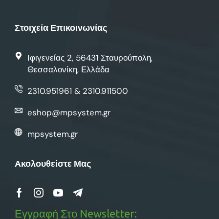
Στοιχεία Επικοινωνίας
Ιφιγενείας 2, 56431 Σταυρούπολη,
Θεσσαλονίκη, Ελλάδα
2310.951961 & 2310.911500
eshop@mpsystem.gr
mpsystem.gr
Ακολουθείστε Μας
Εγγραφή Στο Newsletter: