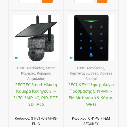
Συστ. Ασφαλείας
,
Smart
Συστ. Ασφαλείας
,
Κάμερες
,
Κάμερες
Καρταναγνώστες
,
Access
Ασφαλείας
Control
SECTEC Smart Ηλιακή
SECUKEY Πληκτρολόγιο
Κάμερα Κυνηγού ST-
Πρόσβασης CH1-WIFI-
517C, 3MP, 4G, PIR, PTZ,
EM Με Κωδικό & Κάρτα,
SD, IP65
Wi-Fi
Κωδικός:
ST-517C-3M-4G-
Κωδικός:
CH1-WIFI-EM
EU-G
SECUKEY