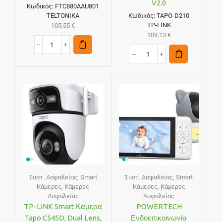
V2.0
Κωδικός:
FTC880AAU801
TELTONIKA
Κωδικός:
TAPO-D210
TP-LINK
105,55
€
109,13
€
Συστ. Ασφαλείας
,
Smart
Συστ. Ασφαλείας
,
Smart
Κάμερες
,
Κάμερες
Κάμερες
,
Κάμερες
Ασφαλείας
Ασφαλείας
TP-LINK Smart Κάμερα
POWERTECH
Tapo C545D, Dual Lens,
Ενδοεπικοινωνία