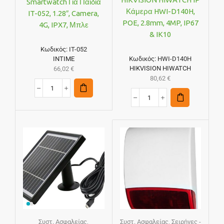
Smartwatch Για Παιδιά
Κάμερα HWI-D140H,
IT-052, 1.28″, Camera,
POE, 2.8mm, 4MP, IP67
4G, IPX7, Μπλε
& IK10
Κωδικός:
IT-052
INTIME
Κωδικός:
HWI-D140H
HIKVISION HIWATCH
66,02
€
80,62
€
Συστ. Ασφαλείας
,
Συστ. Ασφαλείας
,
Σειρήνες -