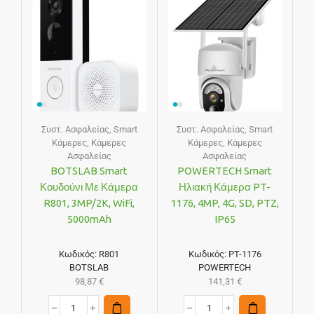
Συστ. Ασφαλείας
,
Smart
Συστ. Ασφαλείας
,
Smart
Κάμερες
,
Κάμερες
Κάμερες
,
Κάμερες
Ασφαλείας
Ασφαλείας
BOTSLAB Smart
POWERTECH Smart
Κουδούνι Με Κάμερα
Ηλιακή Κάμερα PT-
R801, 3MP/2K, WiFi,
1176, 4MP, 4G, SD, PTZ,
5000mAh
IP65
Κωδικός:
R801
Κωδικός:
PT-1176
BOTSLAB
POWERTECH
98,87
€
141,31
€