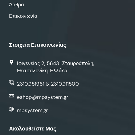
Άρθρα
Επικοινωνία
Στοιχεία Επικοινωνίας
Ιφιγενείας 2, 56431 Σταυρούπολη,
Θεσσαλονίκη, Ελλάδα
2310.951961 & 2310.911500
eshop@mpsystem.gr
mpsystem.gr
Ακολουθείστε Μας