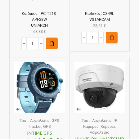
Κωδικός:
IPC-T213-
Κωδικός:
CS49L
APF28W
VSTARCAM
UNIARCH
28,61
€
68,33
€
Συστ. Ασφαλείας
,
GPS
Συστ. Ασφαλείας
,
IP
Tracker
,
GPS
Κάμερες
,
Κάμερες
Ασφαλείας
INTIME GPS
HIKVISION HIWATCH IP