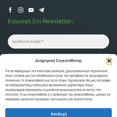
Εγγραφή Στο Newsletter:
Δεν στέλνουμε spam! Διαβάστε την
πολιτική
Διαχείριση Συγκατάθεσης
απορρήτου
μας για περισσότερες λεπτομέρειες.
Για να παρέχουμε την καλύτερη εμπειρία, χρησιμοποιούμε τεχνολογίες
όπως cookies για την αποθήκευση ή/και την πρόσβαση σε πληροφορίες
συσκευών. Η συγκατάθεση για τις εν λόγω τεχνολογίες θα μας επιτρέψει
να επεξεργαστούμε δεδομένα προσωπικού χαρακτήρα, όπως
συμπεριφορά περιήγησης ή μοναδικά αναγνωριστικά σε αυτόν τον
ιστότοπο. Η μη συγκατάθεση ή η ανάκληση της συγκατάθεσης, μπορεί να
επηρεάσει αρνητικά ορισμένες λειτουργίες και δυνατότητες.
© Copyright 2026 MPSystem . All Rights
Αποδοχή