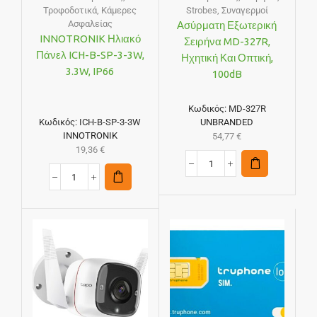
Τροφοδοτικά
,
Κάμερες
Strobes
,
Συναγερμοί
Ασφαλείας
Ασύρματη Εξωτερική
INNOTRONIK Ηλιακό
Σειρήνα MD-327R,
Πάνελ ICH-B-SP-3-3W,
Ηχητική Και Οπτική,
3.3W, IP66
100dB
Κωδικός:
MD-327R
Κωδικός:
ICH-B-SP-3-3W
UNBRANDED
INNOTRONIK
54,77
€
19,36
€