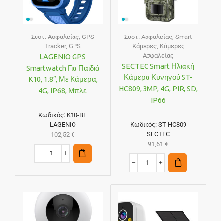
Συστ. Ασφαλείας
,
GPS
Συστ. Ασφαλείας
,
Smart
Tracker
,
GPS
Κάμερες
,
Κάμερες
Ασφαλείας
LAGENIO GPS
SECTEC Smart Ηλιακή
Smartwatch Για Παιδιά
Κάμερα Κυνηγού ST-
K10, 1.8″, Με Κάμερα,
HC809, 3MP, 4G, PIR, SD,
4G, IP68, Μπλε
IP66
Κωδικός:
K10-BL
LAGENIO
Κωδικός:
ST-HC809
SECTEC
102,52
€
91,61
€