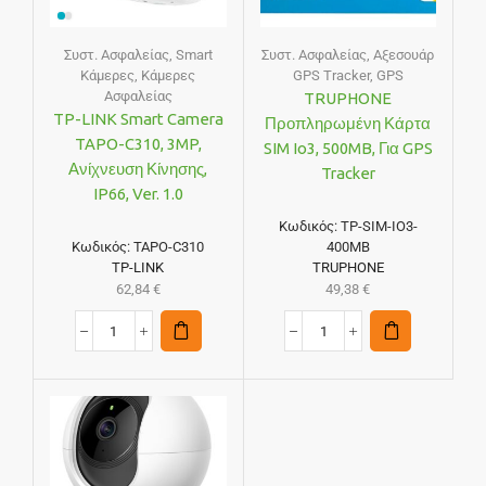
Συστ. Ασφαλείας
,
Smart
Συστ. Ασφαλείας
,
Αξεσουάρ
Κάμερες
,
Κάμερες
GPS Tracker
,
GPS
Ασφαλείας
TRUPHONE
TP-LINK Smart Camera
Προπληρωμένη Κάρτα
TAPO-C310, 3MP,
SIM Io3, 500MB, Για GPS
Ανίχνευση Κίνησης,
Tracker
IP66, Ver. 1.0
Κωδικός:
TP-SIM-IO3-
Κωδικός:
TAPO-C310
400MB
TP-LINK
TRUPHONE
62,84
€
49,38
€