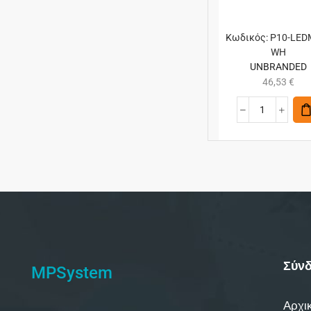
Κωδικός:
P10-LED
WH
UNBRANDED
46,53
€
Σύνδ
MPSystem
Αρχι