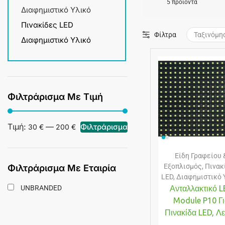
5 προϊόντα
Διαφημιστικό Υλικό
Πινακίδες LED
Φίλτρα
Διαφημιστικό Υλικό
Φιλτράρισμα Με Τιμή
Τιμή:
—
Φιλτράρισμα
30 €
200 €
Είδη Γραφείου 
Εξοπλισμός
,
Πινακ
Φιλτράρισμα Με Εταιρία
LED
,
Διαφημιστικό 
UNBRANDED
Ανταλλακτικό L
Module P10 Γ
Πινακίδα LED, Λ