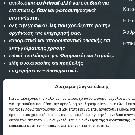
αναλώσιμα original αλλά και συμβατά για
Κατά
εκτυπωτές, fax και φωτοαντιγραφικά
μηχανήματα.
Η Ετ
όλη την γραφική ύλη που χρειάζεστε για την
Άρθρ
οργάνωση της επιχείρησή σας.
καθαριστικά και απορρυπαντικά οικιακής και
Επικ
επαγγελματικής χρήσης
ειδικά αναλώσιμα για Φαρμακεία και Ιατρούς.
είδη συσκευασίας και προβολής
επιχειρήσεων – διαφημιστικά.
Διαχείριση Συγκατάθεσης
Αυθημερόν παράδοση εντός Θεσσαλονίκης
(χωρίς χρέωση)και την επομένη στην
Για να παρέχουμε την καλύτερη εμπειρία, χρησιμοποιούμε τεχνολογίες όπω
υπόλοιπη Ελλάδα με Courier.
για την αποθήκευση ή/και την πρόσβαση σε πληροφορίες συσκευών. Η συ
για τις εν λόγω τεχνολογίες θα μας επιτρέψει να επεξεργαστούμε δεδομένα
προσωπικού χαρακτήρα, όπως συμπεριφορά περιήγησης ή μοναδικά αναγν
αυτόν τον ιστότοπο. Η μη συγκατάθεση ή η ανάκληση της συγκατάθεσης, μ
επηρεάσει αρνητικά ορισμένες λειτουργίες και δυνατότητες.