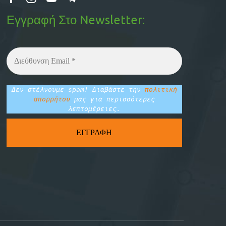
Εγγραφή Στο Newsletter:
Δεν στέλνουμε spam! Διαβάστε την
πολιτική
απορρήτου
μας για περισσότερες
λεπτομέρειες.