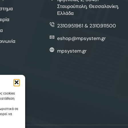
Σταυρούπολη, Θεσσαλονίκη,
στημα
Ελλάδα
αιρία
2310.951961 & 2310.911500
α
eshop@mpsystem.gr
οινωνία
mpsystem.gr
ς cookies
γκατάθεση
ωριστικά σε
πορεί να