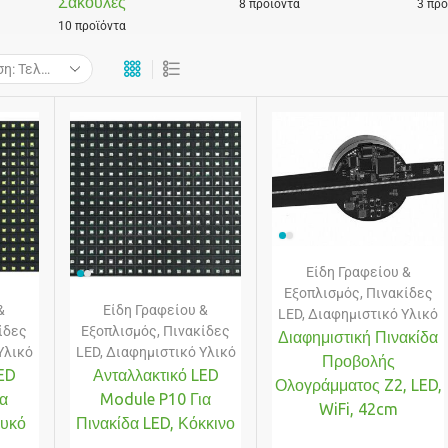
Σακούλες
8 προϊόντα
3 προ
10 προϊόντα
Είδη Γραφείου &
Εξοπλισμός
,
Πινακίδες
&
Είδη Γραφείου &
LED
,
Διαφημιστικό Υλικό
ίδες
Εξοπλισμός
,
Πινακίδες
Διαφημιστική Πινακίδα
Υλικό
LED
,
Διαφημιστικό Υλικό
Προβολής
ED
Ανταλλακτικό LED
Ολογράμματος Z2, LED,
ια
Module P10 Για
WiFi, 42cm
ευκό
Πινακίδα LED, Κόκκινο