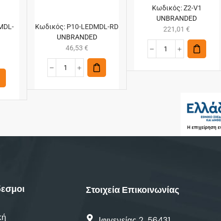
Κωδικός:
Z2-V1
UNBRANDED
MDL-
Κωδικός:
P10-LEDMDL-RD
221,01
€
UNBRANDED
46,53
€
εσμοι
Στοιχεία Επικοινωνίας
κή
Ιφιγενείας 2, 56431