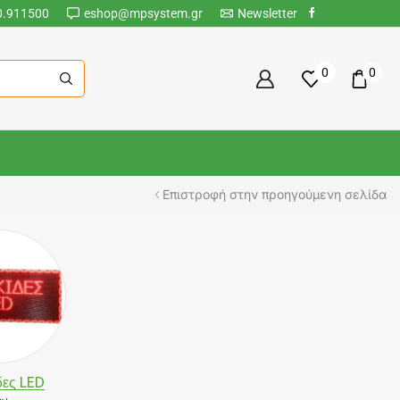
0.911500
eshop@mpsystem.gr
Newsletter
0
0
Επιστροφή στην προηγούμενη σελίδα
δες LED