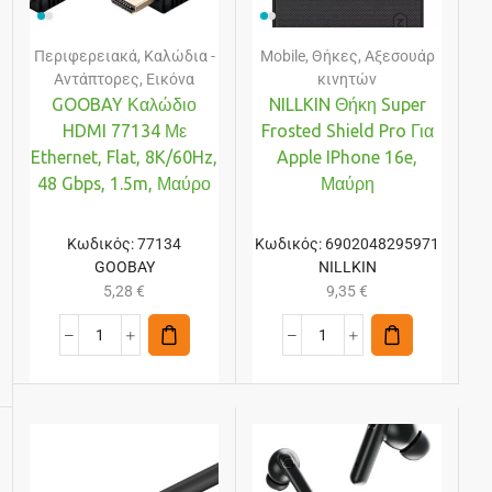
Περιφερειακά
,
Καλώδια -
Mobile
,
Θήκες
,
Αξεσουάρ
Αντάπτορες
,
Εικόνα
κινητών
GOOBAY Καλώδιο
NILLKIN Θήκη Super
HDMI 77134 Με
Frosted Shield Pro Για
Ethernet, Flat, 8K/60Hz,
Apple IPhone 16e,
48 Gbps, 1.5m, Μαύρο
Μαύρη
Κωδικός:
77134
Κωδικός:
6902048295971
GOOBAY
NILLKIN
5,28
€
9,35
€