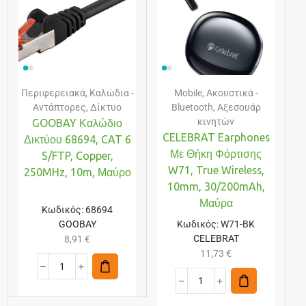
Περιφερειακά
,
Καλώδια -
Mobile
,
Ακουστικά -
Αντάπτορες
,
Δίκτυο
Bluetooth
,
Αξεσουάρ
κινητών
GOOBAY Καλώδιο
CELEBRAT Earphones
Δικτύου 68694, CAT 6
Με Θήκη Φόρτισης
S/FTP, Copper,
W71, True Wireless,
250MHz, 10m, Μαύρο
10mm, 30/200mAh,
Μαύρα
Κωδικός:
68694
GOOBAY
Κωδικός:
W71-BK
CELEBRAT
8,91
€
11,73
€