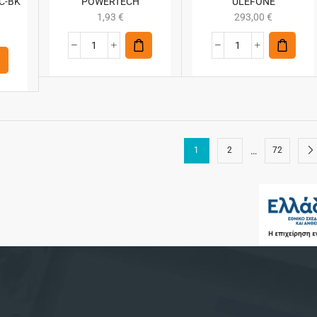
C-BK
POWERTECH
ULEFONE
1,93
€
293,00
€
…
1
2
72