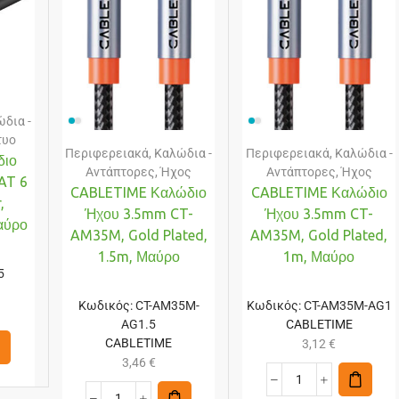
δια -
τυο
Περιφερειακά
,
Καλώδια -
Περιφερειακά
,
Καλώδια -
ιο
Αντάπτορες
,
Ήχος
Αντάπτορες
,
Ήχος
AT 6
CABLETIME Καλώδιο
CABLETIME Καλώδιο
,
Ήχου 3.5mm CT-
Ήχου 3.5mm CT-
αύρο
AM35M, Gold Plated,
AM35M, Gold Plated,
1.5m, Μαύρο
1m, Μαύρο
5
Κωδικός:
CT-AM35M-
Κωδικός:
CT-AM35M-AG1
AG1.5
CABLETIME
CABLETIME
3,12
€
3,46
€