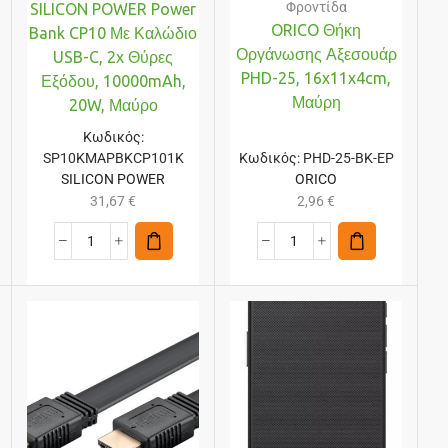
Φροντίδα
SILICON POWER Power
ORICO Θήκη
Bank CP10 Με Καλώδιο
Οργάνωσης Αξεσουάρ
USB-C, 2x Θύρες
PHD-25, 16x11x4cm,
Εξόδου, 10000mAh,
Μαύρη
20W, Μαύρο
Κωδικός:
SP10KMAPBKCP101K
Κωδικός:
PHD-25-BK-EP
SILICON POWER
ORICO
31,67
€
2,96
€