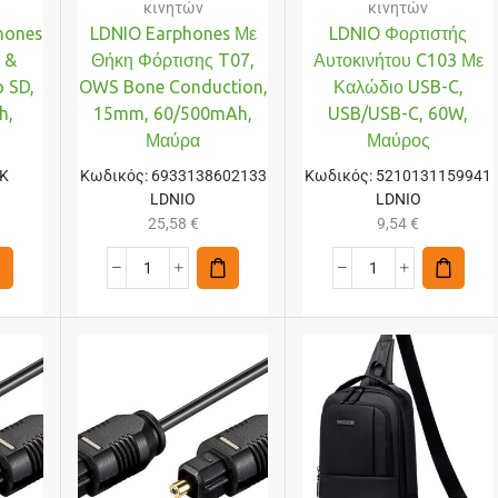
κινητών
κινητών
hones
LDNIO Earphones Με
LDNIO Φορτιστής
 &
Θήκη Φόρτισης T07,
Αυτοκινήτου C103 Με
 SD,
OWS Bone Conduction,
Καλώδιο USB-C,
h,
15mm, 60/500mAh,
USB/USB-C, 60W,
Μαύρα
Μαύρος
BK
Κωδικός:
6933138602133
Κωδικός:
5210131159941
LDNIO
LDNIO
25,58
€
9,54
€