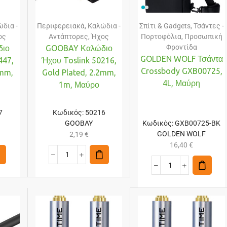
δια -
Περιφερειακά
,
Καλώδια -
Σπίτι & Gadgets
,
Τσάντες -
ος
Αντάπτορες
,
Ήχος
Πορτοφόλια
,
Προσωπική
Φροντίδα
ιο
GOOBAY Καλώδιο
GOLDEN WOLF Τσάντα
447,
Ήχου Toslink 50216,
Crossbody GXB00725,
2mm,
Gold Plated, 2.2mm,
4L, Μαύρη
1m, Μαύρο
7
Κωδικός:
50216
GOOBAY
Κωδικός:
GXB00725-BK
GOLDEN WOLF
2,19
€
16,40
€