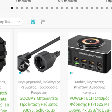
7 προϊόντα
589 προϊόντα
1 πρ
hes
,
Περιφερειακά
,
Πολύπριζα
Mobile
,
Φορτιστές
ς
Ρεύματος
,
Τροφοδοσία
Κινητών
,
Αξεσουάρ
Ρεύματος
κινητών
atch
GOOBAY Μπαλαντέζα
POWERTECH Σταθμός
ate,
Προέκταση Ρεύματος
Φόρτισης PT-1625 Με
S, 10
93095, Schuko, 3x
Οθόνη, 4x USB/4x USB-
αύρο