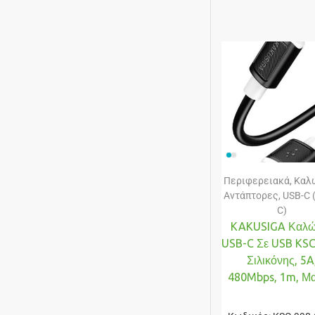
Περιφερειακά
,
Καλώ
Αντάπτορες
,
USB-C 
C)
KAKUSIGA Καλώ
USB-C Σε USB KSC
Σιλικόνης, 5A
480Mbps, 1m, Μ