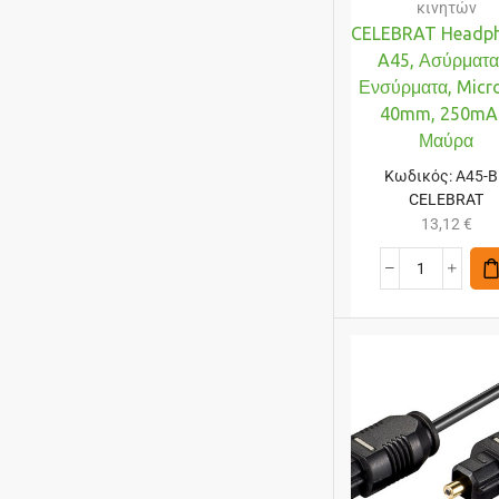
κινητών
CELEBRAT Headp
A45, Ασύρματα
Ενσύρματα, Micro
40mm, 250mA
Μαύρα
Κωδικός:
A45-
CELEBRAT
13,12
€