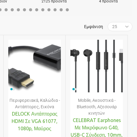
οϊόν
2125 προϊόντα
4 προϊόντα
Εμφάνιση
Περιφερειακά
,
Καλώδια -
Mobile
,
Ακουστικά -
Αντάπτορες
,
Εικόνα
Bluetooth
,
Αξεσουάρ
κινητών
DELOCK Αντάπτορας
CELEBRAT Earphones
HDMI Σε VGA 61077,
Με Μικρόφωνο G40,
1080p, Μαύρος
USB-C Σύνδεση, 10mm,