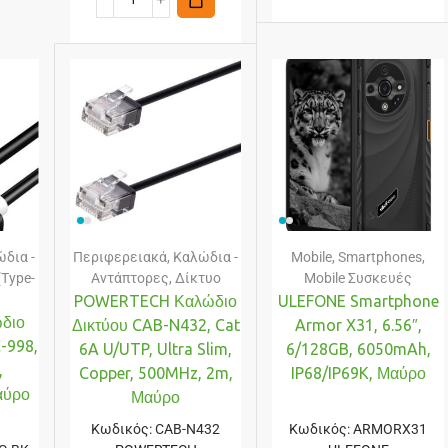
δια -
Περιφερειακά
,
Καλώδια -
Mobile
,
Smartphones
,
(Type-
Αντάπτορες
,
Δίκτυο
Mobile Συσκευές
POWERTECH Καλώδιο
ULEFONE Smartphone
διο
Δικτύου CAB-N432, Cat
Armor X31, 6.56″,
-998,
6A U/UTP, Ultra Slim,
6/128GB, 6050mAh,
,
Copper, 500MHz, 2m,
IP68/IP69K, Μαύρο
αύρο
Μαύρο
Κωδικός:
CAB-N432
Κωδικός:
ARMORX31