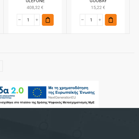
ULEFONE
GOOBAY
408,32
€
15,22
€