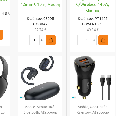
1.5mm², 10m, Μαύρη
C/wireless, 140W,
Μαύρος
T4-BK
Κωδικός:
93095
Κωδικός:
PT-1625
GOOBAY
POWERTECH
22,74
€
49,34
€
ά -
Mobile
,
Ακουστικά -
Mobile
,
Φορτιστές
υάρ
Bluetooth
,
Αξεσουάρ
Κινητών
,
Αξεσουάρ