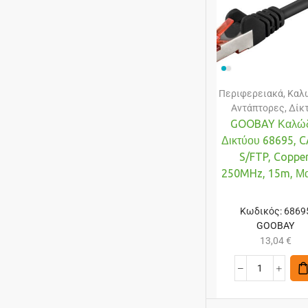
Περιφερειακά
,
Καλώ
Αντάπτορες
,
Δίκ
GOOBAY Καλώδ
Δικτύου 68695, C
S/FTP, Copper
250MHz, 15m, Μ
Κωδικός:
6869
GOOBAY
13,04
€