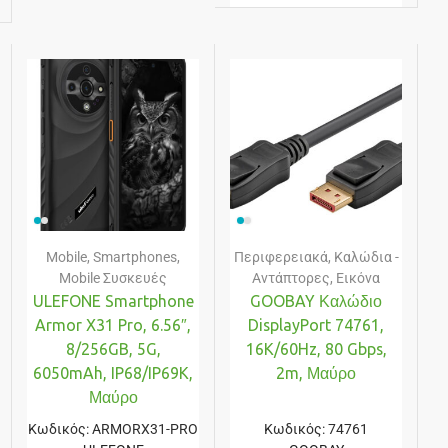
Mobile
,
Smartphones
,
Περιφερειακά
,
Καλώδια -
Mobile Συσκευές
Αντάπτορες
,
Εικόνα
ULEFONE Smartphone
GOOBAY Καλώδιο
Armor X31 Pro, 6.56″,
DisplayPort 74761,
8/256GB, 5G,
16K/60Hz, 80 Gbps,
6050mAh, IP68/IP69K,
2m, Μαύρο
Μαύρο
Κωδικός:
ARMORX31-PRO
Κωδικός:
74761