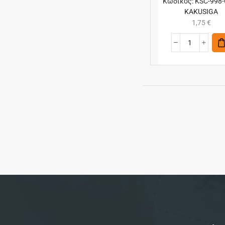
Κωδικός:
KSC-998-
KAKUSIGA
1,75
€