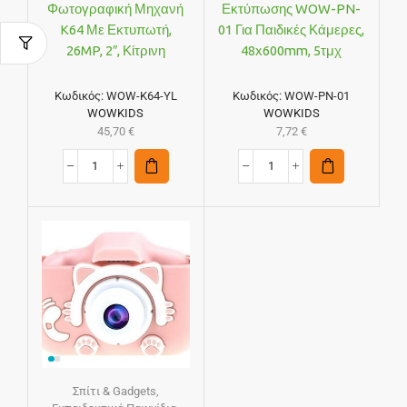
Φωτογραφική Μηχανή
Εκτύπωσης WOW-PN-
K64 Με Εκτυπωτή,
01 Για Παιδικές Κάμερες,
26MP, 2″, Κίτρινη
48x600mm, 5τμχ
Κωδικός:
WOW-K64-YL
Κωδικός:
WOW-PN-01
WOWKIDS
WOWKIDS
45,70
€
7,72
€
Σπίτι & Gadgets
,