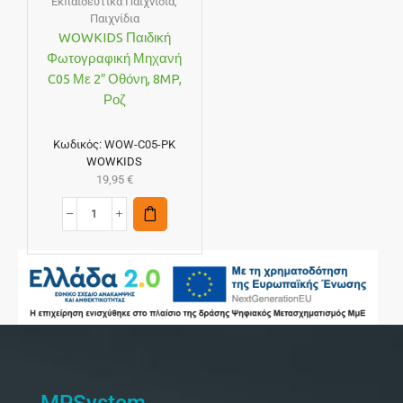
Εκπαιδευτικά Παιχνίδια
,
Παιχνίδια
WOWKIDS Παιδική
Φωτογραφική Μηχανή
C05 Με 2″ Οθόνη, 8MP,
Ροζ
Κωδικός:
WOW-C05-PK
WOWKIDS
19,95
€
MPSystem