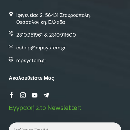
Ιφιγενείας 2, 56431 Σταυρούπολη,
Θεσσαλονίκη, Ελλάδα
2310.951961 & 2310.911500
eshop@mpsystem.gr
mpsystem.gr
Ακολουθείστε Μας
Εγγραφή Στο Newsletter: