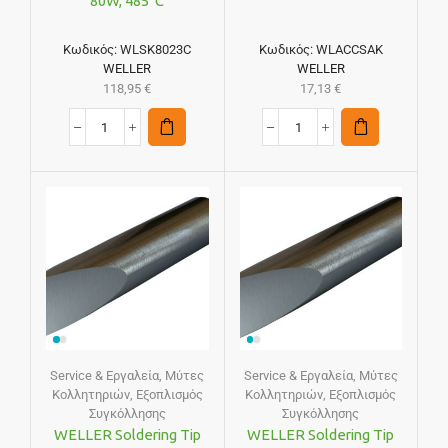
80W, 485°C
Κωδικός:
WLSK8023C
Κωδικός:
WLACCSAK
WELLER
WELLER
118,95
€
17,13
€
Service & Εργαλεία
,
Μύτες
Service & Εργαλεία
,
Μύτες
Κολλητηριών
,
Εξοπλισμός
Κολλητηριών
,
Εξοπλισμός
Συγκόλλησης
Συγκόλλησης
WELLER Soldering Tip
WELLER Soldering Tip