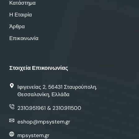
Κατάστημα
Η Εταιρία
Άρθρα
Επικοινωνία
Στοιχεία Επικοινωνίας
Ιφιγενείας 2, 56431 Σταυρούπολη,
Θεσσαλονίκη, Ελλάδα
2310.951961 & 2310.911500
eshop@mpsystem.gr
mpsystem.gr