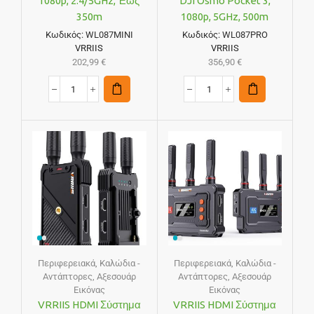
1080p, 2.4/5GHz, Έως
DJI Osmo Pocket 3,
350m
1080p, 5GHz, 500m
Κωδικός:
WL087MINI
Κωδικός:
WL087PRO
VRRIIS
VRRIIS
202,99
€
356,90
€
Περιφερειακά
,
Καλώδια -
Περιφερειακά
,
Καλώδια -
Αντάπτορες
,
Αξεσουάρ
Αντάπτορες
,
Αξεσουάρ
Εικόνας
Εικόνας
VRRIIS HDMI Σύστημα
VRRIIS HDMI Σύστημα