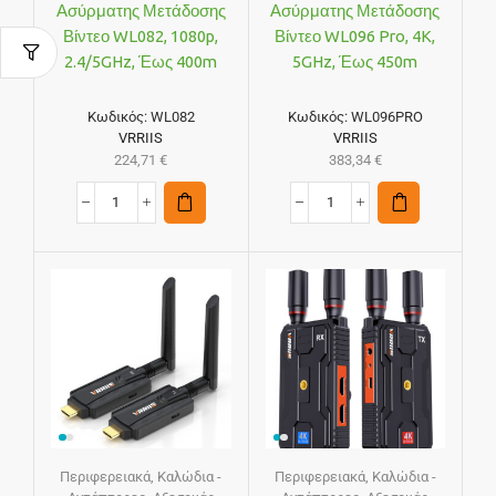
Ασύρματης Μετάδοσης
Ασύρματης Μετάδοσης
Βίντεο WL082, 1080p,
Βίντεο WL096 Pro, 4K,
2.4/5GHz, Έως 400m
5GHz, Έως 450m
Κωδικός:
WL082
Κωδικός:
WL096PRO
VRRIIS
VRRIIS
224,71
€
383,34
€
Περιφερειακά
,
Καλώδια -
Περιφερειακά
,
Καλώδια -