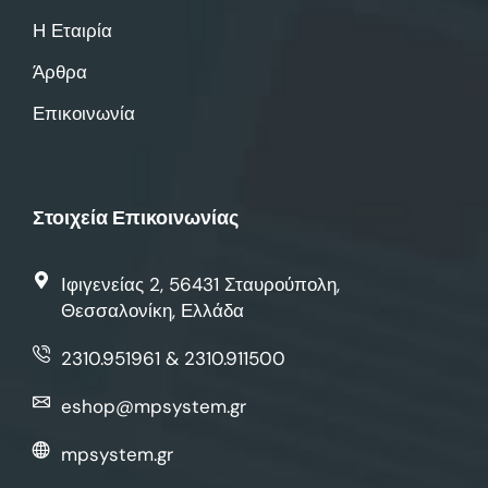
Η Εταιρία
Άρθρα
Επικοινωνία
Στοιχεία Επικοινωνίας
Ιφιγενείας 2, 56431 Σταυρούπολη,
Θεσσαλονίκη, Ελλάδα
2310.951961 & 2310.911500
eshop@mpsystem.gr
mpsystem.gr