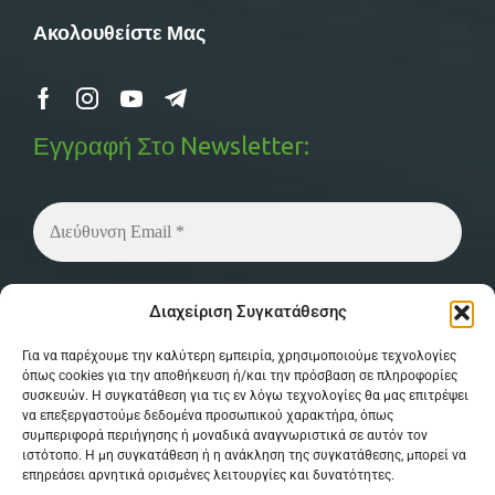
Ακολουθείστε Μας
Εγγραφή Στο Newsletter:
Δεν στέλνουμε spam! Διαβάστε την
πολιτική
Διαχείριση Συγκατάθεσης
απορρήτου
μας για περισσότερες λεπτομέρειες.
Για να παρέχουμε την καλύτερη εμπειρία, χρησιμοποιούμε τεχνολογίες
όπως cookies για την αποθήκευση ή/και την πρόσβαση σε πληροφορίες
συσκευών. Η συγκατάθεση για τις εν λόγω τεχνολογίες θα μας επιτρέψει
να επεξεργαστούμε δεδομένα προσωπικού χαρακτήρα, όπως
συμπεριφορά περιήγησης ή μοναδικά αναγνωριστικά σε αυτόν τον
ιστότοπο. Η μη συγκατάθεση ή η ανάκληση της συγκατάθεσης, μπορεί να
επηρεάσει αρνητικά ορισμένες λειτουργίες και δυνατότητες.