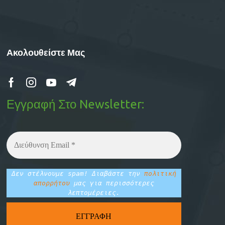
Ακολουθείστε Μας
Εγγραφή Στο Newsletter:
Δεν στέλνουμε spam! Διαβάστε την
πολιτική
απορρήτου
μας για περισσότερες
λεπτομέρειες.