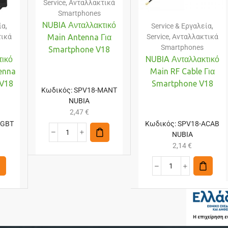
Service
,
Ανταλλακτικά
Smartphones
NUBIA Ανταλλακτικό
ία
,
Service & Εργαλεία
,
τικά
Service
,
Ανταλλακτικά
Main Antenna Για
Smartphones
Smartphone V18
τικό
NUBIA Ανταλλακτικό
enna
Main RF Cable Για
 V18
Smartphone V18
Κωδικός:
SPV18-MANT
NUBIA
2,47
€
WGBT
Κωδικός:
SPV18-ACAB
NUBIA
2,14
€