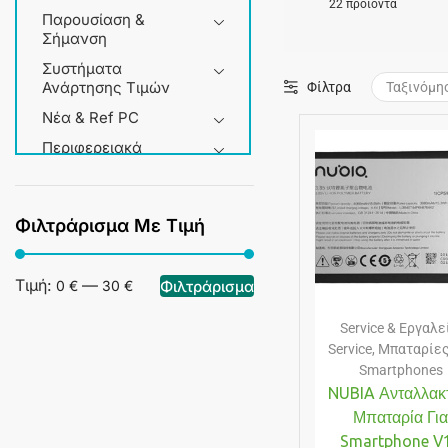
22 προϊόντα
Παρουσίαση &
Σήμανση
Συστήματα
Ανάρτησης Τιμών
Φίλτρα
Νέα & Ref PC
Περιφερειακά
Service & Εργαλεία
Σπίτι & Gadgets
Φιλτράρισμα Με Τιμή
+3 more
Τιμή:
—
Φιλτράρισμα
0 €
30 €
Service & Εργαλε
Service
,
Μπαταρίες
Smartphones
NUBIA Ανταλλακ
Μπαταρία Γι
Smartphone V