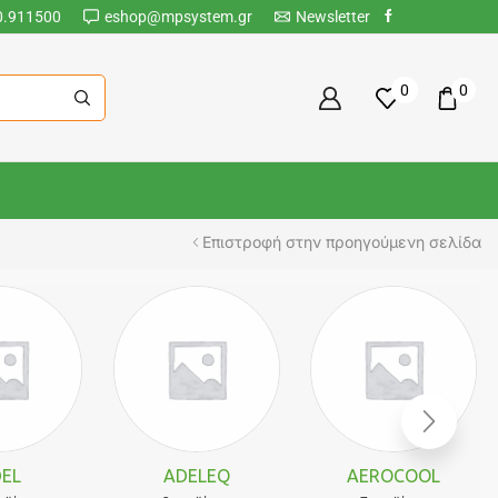
0.911500
eshop@mpsystem.gr
Newsletter
0
0
Επιστροφή στην προηγούμενη σελίδα
EL
ADELEQ
AEROCOOL