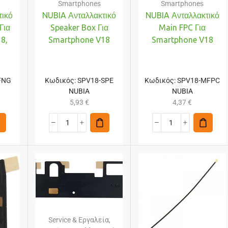
Smartphones
Smartphones
τικό
NUBIA Ανταλλακτικό
NUBIA Ανταλλακτικό
Για
Speaker Box Για
Main FPC Για
8,
Smartphone V18
Smartphone V18
FNG
Κωδικός:
SPV18-SPE
Κωδικός:
SPV18-MFPC
NUBIA
NUBIA
5,93
€
4,37
€
Service & Εργαλεία
,