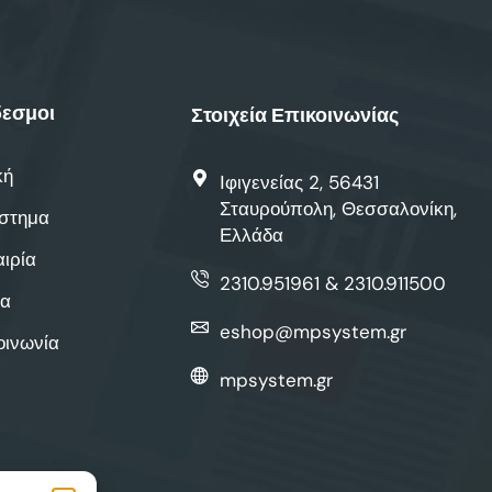
εσμοι
Στοιχεία Επικοινωνίας
κή
Ιφιγενείας 2, 56431
Σταυρούπολη, Θεσσαλονίκη,
στημα
Ελλάδα
αιρία
2310.951961 & 2310.911500
α
eshop@mpsystem.gr
οινωνία
mpsystem.gr