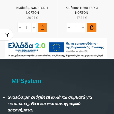
Κωδικός:
N360-ESD-1
Κωδικός:
N360-ESD-3
NORTON
NORTON
26,04
€
47,34
€
MPSystem
αναλώσιμα original αλλά και συμβατά για
εκτυπωτές, fax και φωτοαντιγραφικά
μηχανήματα.