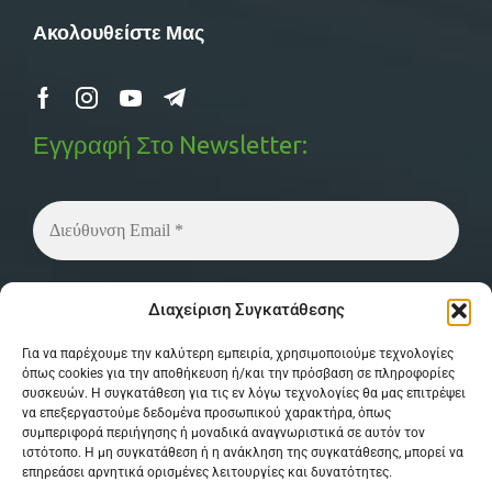
Ακολουθείστε Μας
Εγγραφή Στο Newsletter:
Δεν στέλνουμε spam! Διαβάστε την
πολιτική
Διαχείριση Συγκατάθεσης
απορρήτου
μας για περισσότερες λεπτομέρειες.
Για να παρέχουμε την καλύτερη εμπειρία, χρησιμοποιούμε τεχνολογίες
όπως cookies για την αποθήκευση ή/και την πρόσβαση σε πληροφορίες
συσκευών. Η συγκατάθεση για τις εν λόγω τεχνολογίες θα μας επιτρέψει
να επεξεργαστούμε δεδομένα προσωπικού χαρακτήρα, όπως
συμπεριφορά περιήγησης ή μοναδικά αναγνωριστικά σε αυτόν τον
ιστότοπο. Η μη συγκατάθεση ή η ανάκληση της συγκατάθεσης, μπορεί να
επηρεάσει αρνητικά ορισμένες λειτουργίες και δυνατότητες.