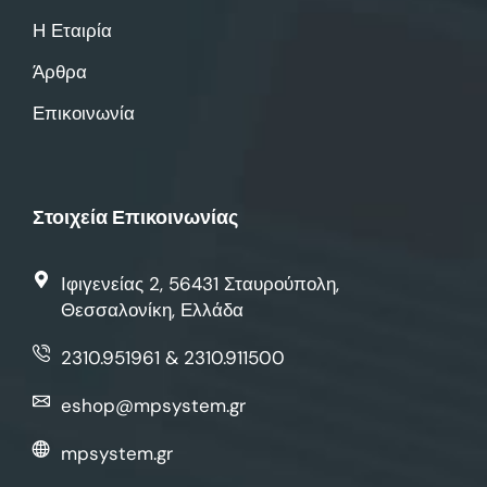
Η Εταιρία
Άρθρα
Επικοινωνία
Στοιχεία Επικοινωνίας
Ιφιγενείας 2, 56431 Σταυρούπολη,
Θεσσαλονίκη, Ελλάδα
2310.951961 & 2310.911500
eshop@mpsystem.gr
mpsystem.gr