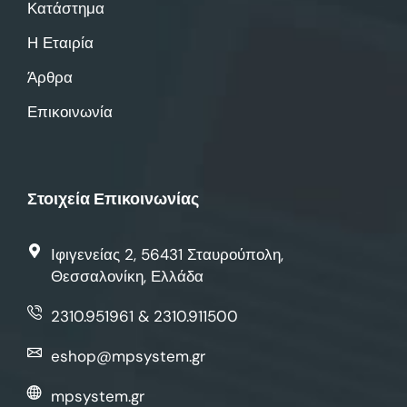
Κατάστημα
Η Εταιρία
Άρθρα
Επικοινωνία
Στοιχεία Επικοινωνίας
Ιφιγενείας 2, 56431 Σταυρούπολη,
Θεσσαλονίκη, Ελλάδα
2310.951961 & 2310.911500
eshop@mpsystem.gr
mpsystem.gr