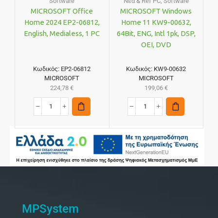
Software
Νέα & Ref PC
,
Software
MICROSOFT Office
MICROSOFT Windows
Home 2024 EP2-06812,
Home 11 KW9-00632,
English, Medialess, 1 PC
64Bit, ENG, Intl 1pk, DSP,
OEI, DVD
Κωδικός:
EP2-06812
Κωδικός:
KW9-00632
MICROSOFT
MICROSOFT
224,78
€
199,06
€
MPSystem