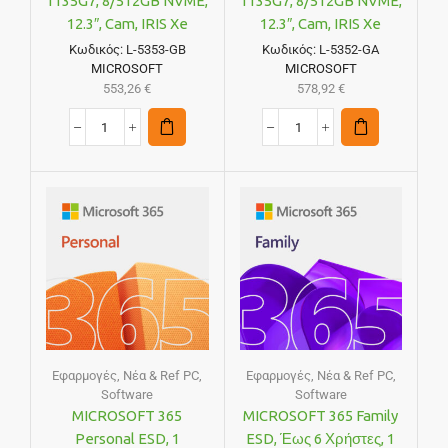
1135G7, 8/512GB NVME,
1135G7, 8/512GB NVME,
12.3″, Cam, IRIS Xe
12.3″, Cam, IRIS Xe
Graphics, FreeDOS
Graphics, FreeDOS
Κωδικός:
L-5353-GB
Κωδικός:
L-5352-GA
MICROSOFT
MICROSOFT
553,26
€
578,92
€
Εφαρμογές
,
Νέα & Ref PC
,
Εφαρμογές
,
Νέα & Ref PC
,
Software
Software
MICROSOFT 365
MICROSOFT 365 Family
Personal ESD, 1
ESD, Έως 6 Χρήστες, 1