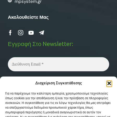
mpsystem.gr
Ακολουθείστε Μας
Εγγραφή Στο Newsletter:
Δεν στέλνουμε spam! Διαβάστε την
πολιτική
Διαχείριση Συγκατάθεσης
απορρήτου
μας για περισσότερες λεπτομέρειες.
Για να παρέχουμε την καλύτερη εμπειρία, χρησιμοποιούμε τεχνολογίες
όπως cookies για την αποθήκευση ή/και την πρόσβαση σε πληροφορίες
συσκευών. Η συγκατάθεση για τις εν λόγω τεχνολογίες θα μας επιτρέψει
να επεξεργαστούμε δεδομένα προσωπικού χαρακτήρα, όπως
συμπεριφορά περιήγησης ή μοναδικά αναγνωριστικά σε αυτόν τον