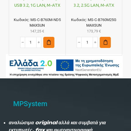
USB 3.2, 1G LAN, M-ATX
3.2, 2.5G LAN, M-ATX
Κωδικός:
MS-C-B760M-ND5
Κωδικός:
MS-C-B760M25G
MAXSUN
MAXSUN
147,25
€
173,79
€
MPSystem
αναλώσιμα original αλλά και συμβατά για
εκτυπωτές, fax και φωτοαντιγραφικά