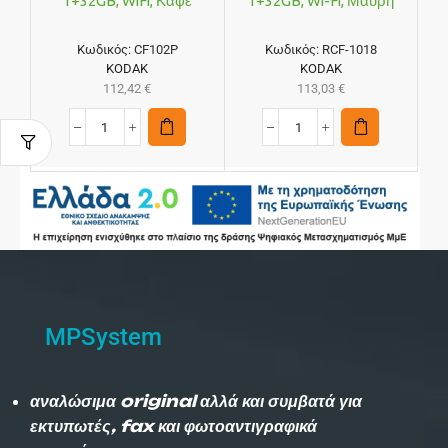
1+32GB, WiFi, Καφέ
1+32GB, Wi-Fi, Μαύρη
Κωδικός:
CF102P
Κωδικός:
RCF-1018
KODAK
KODAK
112,42
€
113,03
€
MPSystem
αναλώσιμα original αλλά και συμβατά για
εκτυπωτές, fax και φωτοαντιγραφικά