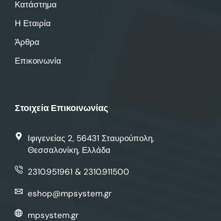
Κατάστημα
Η Εταιρία
Άρθρα
Επικοινωνία
Στοιχεία Επικοινωνίας
Ιφιγενείας 2, 56431 Σταυρούπολη,
Θεσσαλονίκη, Ελλάδα
2310.951961 & 2310.911500
eshop@mpsystem.gr
mpsystem.gr