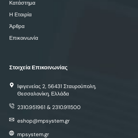
Κατάστημα
Η Εταιρία
Άρθρα
Επικοινωνία
Στοιχεία Επικοινωνίας
Ιφιγενείας 2, 56431 Σταυρούπολη,
Θεσσαλονίκη, Ελλάδα
2310.951961 & 2310.911500
eshop@mpsystem.gr
mpsystem.gr