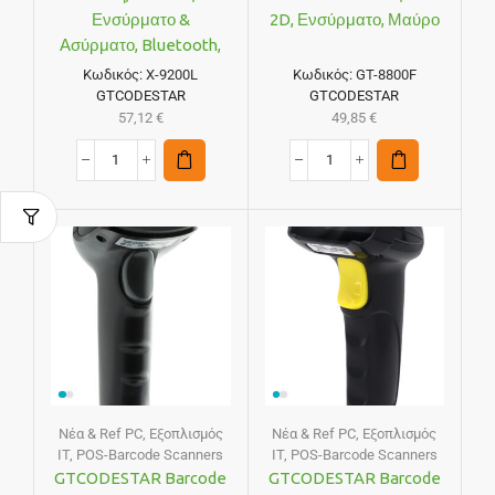
Ενσύρματο &
2D, Ενσύρματο, Μαύρο
Ασύρματο, Bluetooth,
800mAh, Μαύρο
Κωδικός:
X-9200L
Κωδικός:
GT-8800F
GTCODESTAR
GTCODESTAR
57,12
€
49,85
€
Νέα & Ref PC
,
Εξοπλισμός
Νέα & Ref PC
,
Εξοπλισμός
IT
,
POS-Barcode Scanners
IT
,
POS-Barcode Scanners
GTCODESTAR Barcode
GTCODESTAR Barcode