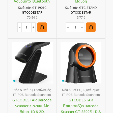
Ασύρματο, Bluetooth,
Μαύρη
2000mAh, Μαύρο
Κωδικός:
GT-1901C
Κωδικός:
GTC-STAND
GTCODESTAR
GTCODESTAR
70,54
€
5,77
€
Νέα & Ref PC
,
Εξοπλισμός
Νέα & Ref PC
,
Εξοπλισμός
IT
,
POS-Barcode Scanners
IT
,
POS-Barcode Scanners
GTCODESTAR Barcode
GTCODESTAR
Scanner X-9200L Με
Επιτραπέζιο Barcode
Βάση, 1D & 2D,
Scanner GT-8800F, 1D &