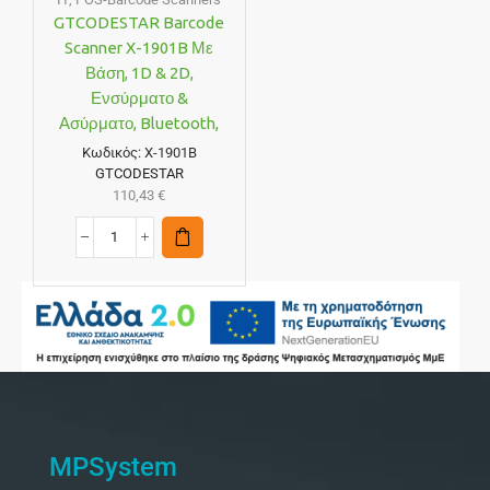
GTCODESTAR Barcode
Scanner X-1901B Με
Βάση, 1D & 2D,
Ενσύρματο &
Ασύρματο, Bluetooth,
2000mAh, Μαύρο
Κωδικός:
X-1901B
GTCODESTAR
110,43
€
MPSystem