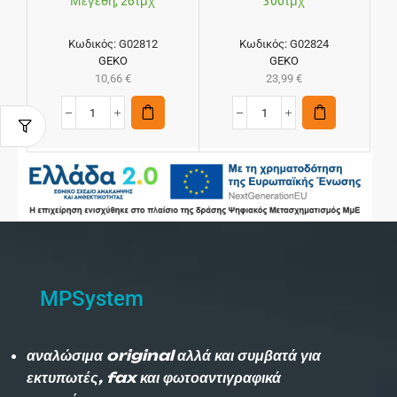
Μεγέθη, 26τμχ
300τμχ
Κωδικός:
G02812
Κωδικός:
G02824
GEKO
GEKO
10,66
€
23,99
€
MPSystem
αναλώσιμα original αλλά και συμβατά για
εκτυπωτές, fax και φωτοαντιγραφικά