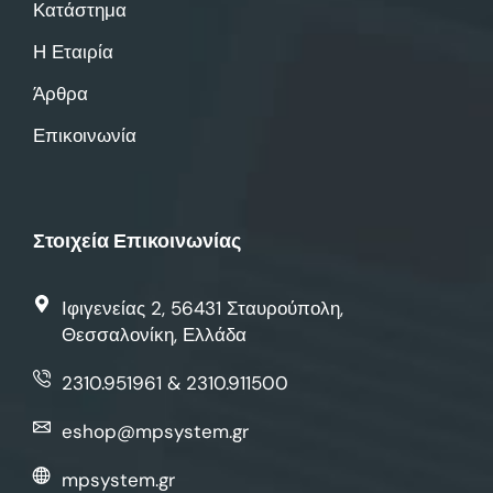
Κατάστημα
Η Εταιρία
Άρθρα
Επικοινωνία
Στοιχεία Επικοινωνίας
Ιφιγενείας 2, 56431 Σταυρούπολη,
Θεσσαλονίκη, Ελλάδα
2310.951961 & 2310.911500
eshop@mpsystem.gr
mpsystem.gr