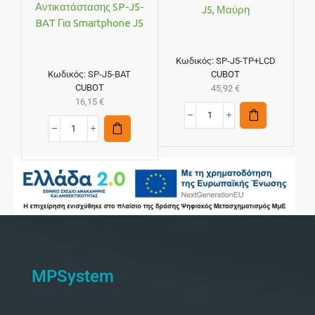
Αντικατάστασης SP-J5-
J5, Μαύρη
BAT Για Smartphone J5
Κωδικός:
SP-J5-TP+LCD
Κωδικός:
SP-J5-BAT
CUBOT
CUBOT
45,92
€
16,15
€
MPSystem