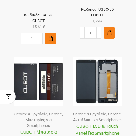
Κωδικός:
USBC-J5
Κωδικός:
BAT-J8
CUBOT
CUBOT
1,79
€
15,61
€
Service & Εργαλεία
,
Service
,
Service & Εργαλεία
,
Service
,
Μπαταρίες για
Ανταλλακτικά Smartphones
Smartphones
CUBOT LCD & Touch
CUBOT Μπαταρία
Panel Για Smartphone