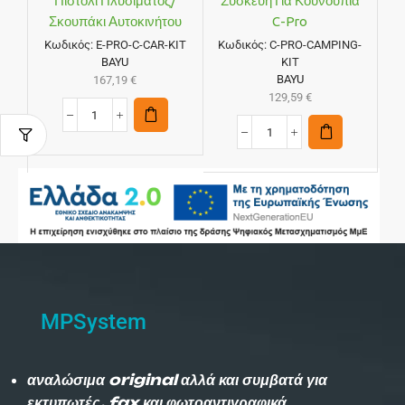
Πιστόλι Πλυσίματος/
Συσκευή Για Κουνούπια
Σκουπάκι Αυτοκινήτου
C-Pro
E-Pro C
Κωδικός:
E-PRO-C-CAR-KIT
Κωδικός:
C-PRO-CAMPING-
BAYU
KIT
BAYU
167,19
€
129,59
€
MPSystem
αναλώσιμα original αλλά και συμβατά για
εκτυπωτές, fax και φωτοαντιγραφικά