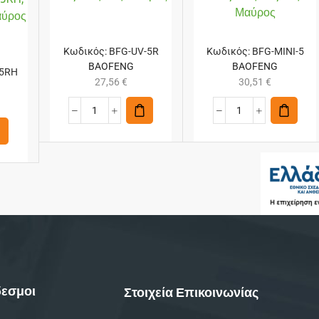
Μαύρος
αύρος
Κωδικός:
BFG-UV-5R
Κωδικός:
BFG-MINI-5
BAOFENG
BAOFENG
-5RH
27,56
€
30,51
€
εσμοι
Στοιχεία Επικοινωνίας