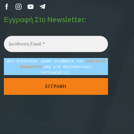
Εγγραφή Στο Newsletter:
Δεν στέλνουμε spam! Διαβάστε την
πολιτική
απορρήτου
μας για περισσότερες
λεπτομέρειες.