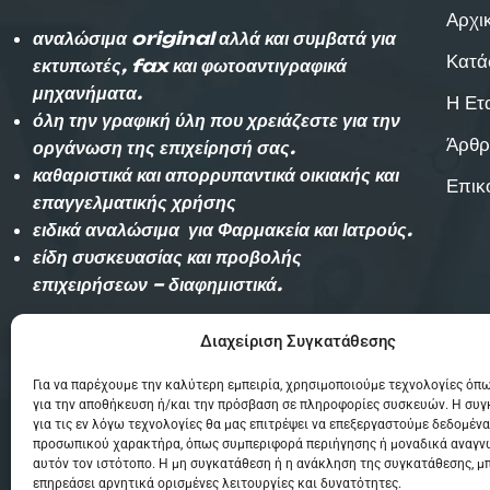
Αρχι
αναλώσιμα original αλλά και συμβατά για
Κατά
εκτυπωτές, fax και φωτοαντιγραφικά
μηχανήματα.
Η Ετ
όλη την γραφική ύλη που χρειάζεστε για την
Άρθρ
οργάνωση της επιχείρησή σας.
καθαριστικά και απορρυπαντικά οικιακής και
Επικ
επαγγελματικής χρήσης
ειδικά αναλώσιμα για Φαρμακεία και Ιατρούς.
είδη συσκευασίας και προβολής
επιχειρήσεων – διαφημιστικά.
Διαχείριση Συγκατάθεσης
Αυθημερόν παράδοση εντός Θεσσαλονίκης
(χωρίς χρέωση)και την επομένη στην
Για να παρέχουμε την καλύτερη εμπειρία, χρησιμοποιούμε τεχνολογίες όπω
υπόλοιπη Ελλάδα με Courier.
για την αποθήκευση ή/και την πρόσβαση σε πληροφορίες συσκευών. Η συ
για τις εν λόγω τεχνολογίες θα μας επιτρέψει να επεξεργαστούμε δεδομένα
προσωπικού χαρακτήρα, όπως συμπεριφορά περιήγησης ή μοναδικά αναγν
αυτόν τον ιστότοπο. Η μη συγκατάθεση ή η ανάκληση της συγκατάθεσης, μ
επηρεάσει αρνητικά ορισμένες λειτουργίες και δυνατότητες.