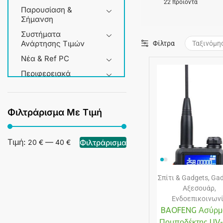
22 προϊόντα
Παρουσίαση &
Σήμανση
Συστήματα
Ανάρτησης Τιμών
Φίλτρα
Νέα & Ref PC
Περιφερειακά
Service & Εργαλεία
Σπίτι & Gadgets
Φιλτράρισμα Με Τιμή
+3 more
Τιμή:
—
Φιλτράρισμα
20 €
40 €
Σπίτι & Gadgets
,
Gad
Αξεσουάρ
,
Ενδοεπικοινων
BAOFENG Ασύρμ
Πομποδέκτης UV-