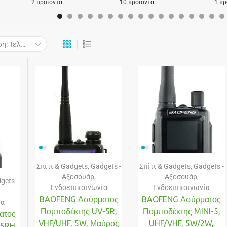
2 προϊόντα
10 προϊόντα
1 πρ
Σπίτι & Gadgets
,
Gadgets -
Σπίτι & Gadgets
,
Gadgets -
Αξεσουάρ
,
Αξεσουάρ
,
gets -
Ενδοεπικοινωνία
Ενδοεπικοινωνία
BAOFENG Ασύρματος
BAOFENG Ασύρματος
ία
Πομποδέκτης UV-5R,
Πομποδέκτης MINI-5,
ατος
VHF/UHF, 5W, Μαύρος
UHF/VHF, 5W/2W,
5RH,