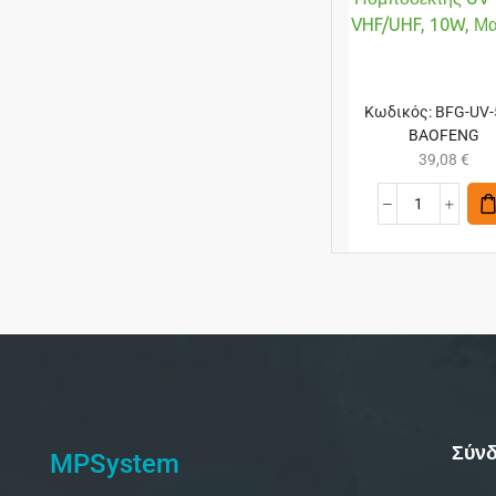
VHF/UHF, 10W, Μ
Κωδικός:
BFG-UV
BAOFENG
39,08
€
Σύνδ
MPSystem