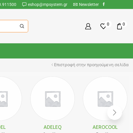
0.911500
eshop@mpsystem.gr
Newsletter
0
0
Επιστροφή στην προηγούμενη σελίδα
EL
ADELEQ
AEROCOOL