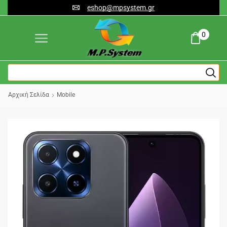
eshop@mpsystem.gr
0
Αρχική Σελίδα
Mobile