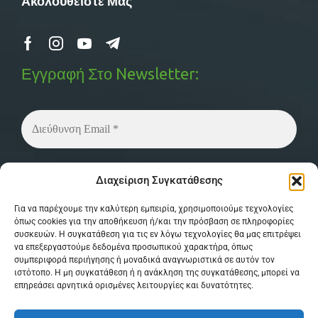
Ακολουθείστε Μας
Εγγραφή Στο Newsletter:
Δεν στέλνουμε spam! Διαβάστε την
πολιτική
Διαχείριση Συγκατάθεσης
απορρήτου
μας για περισσότερες λεπτομέρειες.
Για να παρέχουμε την καλύτερη εμπειρία, χρησιμοποιούμε τεχνολογίες
όπως cookies για την αποθήκευση ή/και την πρόσβαση σε πληροφορίες
συσκευών. Η συγκατάθεση για τις εν λόγω τεχνολογίες θα μας επιτρέψει
να επεξεργαστούμε δεδομένα προσωπικού χαρακτήρα, όπως
συμπεριφορά περιήγησης ή μοναδικά αναγνωριστικά σε αυτόν τον
ιστότοπο. Η μη συγκατάθεση ή η ανάκληση της συγκατάθεσης, μπορεί να
επηρεάσει αρνητικά ορισμένες λειτουργίες και δυνατότητες.
© Copyright 2026 MPSystem . All Rights