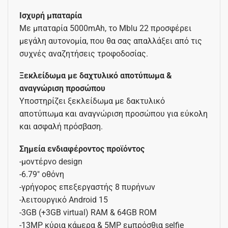
Ισχυρή μπαταρία
Με μπαταρία 5000mAh, το Mblu 22 προσφέρει
μεγάλη αυτονομία, που θα σας απαλλάξει από τις
συχνές αναζητήσεις τροφοδοσίας.
Ξεκλείδωμα με δαχτυλικό αποτύπωμα &
αναγνώριση προσώπου
Υποστηρίζει ξεκλείδωμα με δακτυλικό
αποτύπωμα και αναγνώριση προσώπου για εύκολη
και ασφαλή πρόσβαση.
Σημεία ενδιαφέροντος προϊόντος
-μοντέρνο design
-6.79″ οθόνη
-γρήγορος επεξεργαστής 8 πυρήνων
-λειτουργικό Android 15
-3GB (+3GB virtual) RAM & 64GB ROM
-13MP κύρια κάμερα & 5MP εμπρόσθια selfie