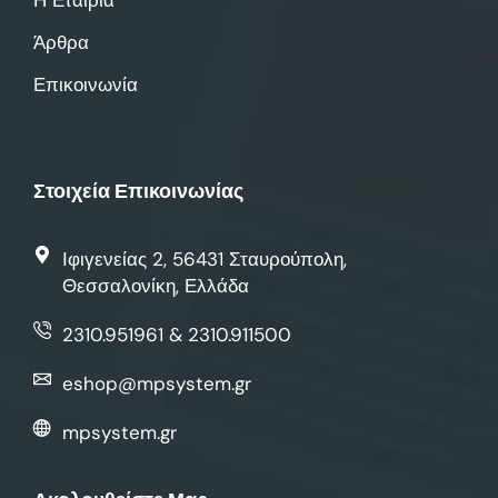
Άρθρα
Επικοινωνία
Στοιχεία Επικοινωνίας
Ιφιγενείας 2, 56431 Σταυρούπολη,
Θεσσαλονίκη, Ελλάδα
2310.951961 & 2310.911500
eshop@mpsystem.gr
mpsystem.gr