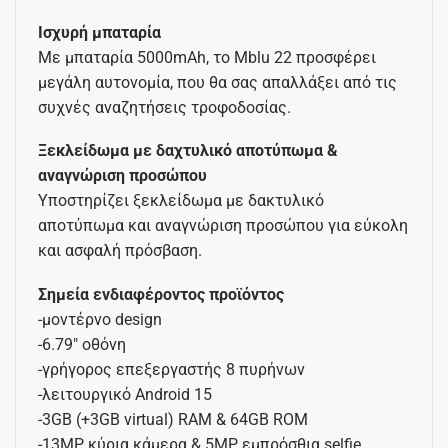
Ισχυρή μπαταρία
Με μπαταρία 5000mAh, το Mblu 22 προσφέρει
μεγάλη αυτονομία, που θα σας απαλλάξει από τις
συχνές αναζητήσεις τροφοδοσίας.
Ξεκλείδωμα με δαχτυλικό αποτύπωμα &
αναγνώριση προσώπου
Υποστηρίζει ξεκλείδωμα με δακτυλικό
αποτύπωμα και αναγνώριση προσώπου για εύκολη
και ασφαλή πρόσβαση.
Σημεία ενδιαφέροντος προϊόντος
-μοντέρνο design
-6.79″ οθόνη
-γρήγορος επεξεργαστής 8 πυρήνων
-λειτουργικό Android 15
-3GB (+3GB virtual) RAM & 64GB ROM
-13MP κύρια κάμερα & 5MP εμπρόσθια selfie