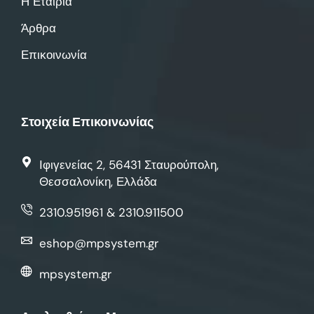
Η Εταιρία
Άρθρα
Επικοινωνία
Στοιχεία Επικοινωνίας
Ιφιγενείας 2, 56431 Σταυρούπολη,
Θεσσαλονίκη, Ελλάδα
2310.951961 & 2310.911500
eshop@mpsystem.gr
mpsystem.gr