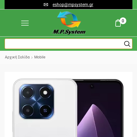
eshop@mpsystem.gr
0
Αρχική Σελίδα
Mobile