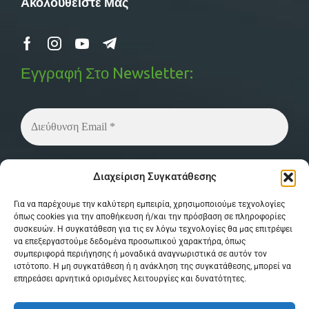
Ακολουθείστε Μας
Εγγραφή Στο Newsletter:
Δεν στέλνουμε spam! Διαβάστε την
πολιτική
Διαχείριση Συγκατάθεσης
απορρήτου
μας για περισσότερες λεπτομέρειες.
Για να παρέχουμε την καλύτερη εμπειρία, χρησιμοποιούμε τεχνολογίες
όπως cookies για την αποθήκευση ή/και την πρόσβαση σε πληροφορίες
συσκευών. Η συγκατάθεση για τις εν λόγω τεχνολογίες θα μας επιτρέψει
να επεξεργαστούμε δεδομένα προσωπικού χαρακτήρα, όπως
συμπεριφορά περιήγησης ή μοναδικά αναγνωριστικά σε αυτόν τον
ιστότοπο. Η μη συγκατάθεση ή η ανάκληση της συγκατάθεσης, μπορεί να
επηρεάσει αρνητικά ορισμένες λειτουργίες και δυνατότητες.