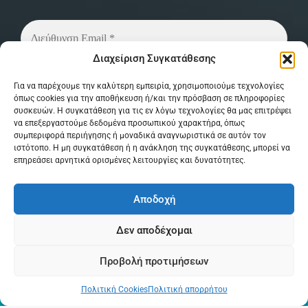
Διαχείριση Συγκατάθεσης
Δεν στέλνουμε spam! Διαβάστε την
πολιτική
Για να παρέχουμε την καλύτερη εμπειρία, χρησιμοποιούμε τεχνολογίες
απορρήτου
μας για περισσότερες λεπτομέρειες.
όπως cookies για την αποθήκευση ή/και την πρόσβαση σε πληροφορίες
συσκευών. Η συγκατάθεση για τις εν λόγω τεχνολογίες θα μας επιτρέψει
να επεξεργαστούμε δεδομένα προσωπικού χαρακτήρα, όπως
συμπεριφορά περιήγησης ή μοναδικά αναγνωριστικά σε αυτόν τον
ιστότοπο. Η μη συγκατάθεση ή η ανάκληση της συγκατάθεσης, μπορεί να
επηρεάσει αρνητικά ορισμένες λειτουργίες και δυνατότητες.
Αποδοχή
© Copyright 2026 MPSystem . All Rights
Δεν αποδέχομαι
Reserved . Powered by
itXproject
Προβολή προτιμήσεων
0
Όροι & Προϋποθέσεις
Πολιτική Απορρήτου
Πολιτική Cookies
Πολιτική απορρήτου
Πολιτική Cookies