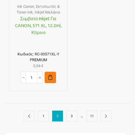
ink Canon
,
Εκτυπωτές &
Toner-Ink
,
Inkjet Μελάνια
Συμβατό Inkjet Για
CANON, 571 XL, 12.2ml,
Κίτρινο
Κωδικός:
RC-00571XL-Y
PREMIUM
5,94
€
…
1
2
3
11