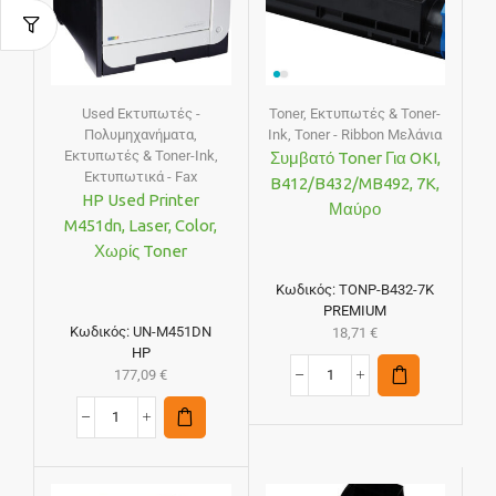
Used Εκτυπωτές -
Toner
,
Εκτυπωτές & Toner-
Πολυμηχανήματα
,
Ink
,
Toner - Ribbon Μελάνια
Εκτυπωτές & Toner-Ink
,
Συμβατό Toner Για OKI,
Εκτυπωτικά - Fax
B412/B432/MB492, 7K,
HP Used Printer
Μαύρο
M451dn, Laser, Color,
Χωρίς Toner
Κωδικός:
TONP-B432-7K
PREMIUM
Κωδικός:
UN-M451DN
18,71
€
HP
177,09
€