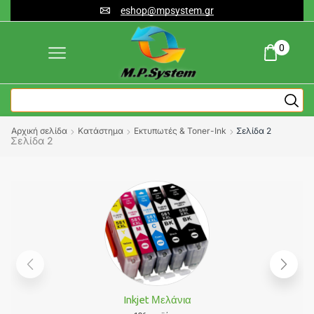
eshop@mpsystem.gr
0
Αρχική σελίδα
Κατάστημα
Εκτυπωτές & Toner-Ink
Σελίδα 2
Σελίδα 2
Inkjet Μελάνια