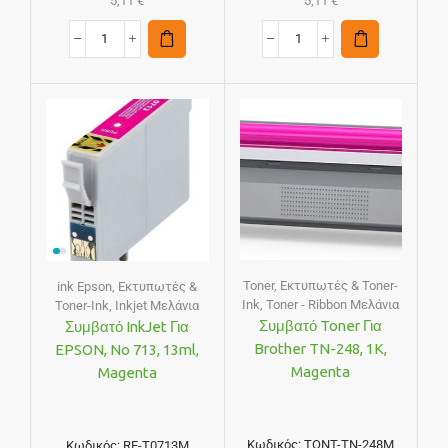
5,11
€
5,11
€
Toner
,
Εκτυπωτές & Toner-
ink Epson
,
Εκτυπωτές &
Ink
,
Toner - Ribbon Μελάνια
Toner-Ink
,
Inkjet Μελάνια
Συμβατό Toner Για
Συμβατό InkJet Για
Brother TN-248, 1K,
EPSON, No 713, 13ml,
Magenta
Magenta
Κωδικός:
TONT-TN-248M
Κωδικός:
RE-T0713M