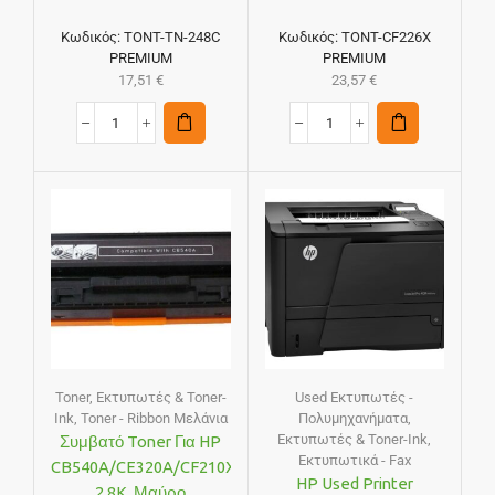
Κωδικός:
TONT-TN-248C
Κωδικός:
TONT-CF226X
PREMIUM
PREMIUM
17,51
€
23,57
€
Toner
,
Εκτυπωτές & Toner-
Used Εκτυπωτές -
Ink
,
Toner - Ribbon Μελάνια
Πολυμηχανήματα
,
Εκτυπωτές & Toner-Ink
,
Συμβατό Toner Για HP
Εκτυπωτικά - Fax
CB540A/CE320A/CF210X,
HP Used Printer
2.8K, Μαύρο