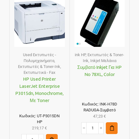
Used Εκτυπωτές -
ink HP
,
Εκτυπωτές & Toner-
Πολυμηχανήματα
,
Ink
,
Inkjet Μελάνια
Εκτυπωτές & Toner-Ink
,
Συμβατό Inkjet Για HP
Εκτυπωτικά - Fax
No 78XL, Color
HP Used Printer
LaserJet Enterprise
P3015dn, Monochrome,
Με Toner
Κωδικός:
INK-H78D
RADUGA-Συμβατό
Κωδικός:
UT-P3015DN
47,23
€
HP
219,17
€