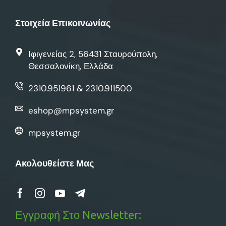
Στοιχεία Επικοινωνίας
Ιφιγενείας 2, 56431 Σταυρούπολη,
Θεσσαλονίκη, Ελλάδα
2310.951961 & 2310.911500
eshop@mpsystem.gr
mpsystem.gr
Ακολουθείστε Μας
Εγγραφή Στο Newsletter: