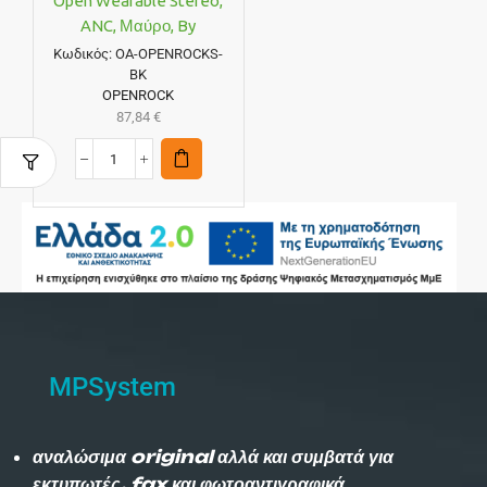
Open Wearable Stereo,
ANC, Μαύρο, By
OneOdio
Κωδικός:
OA-OPENROCKS-
BK
OPENROCK
87,84
€
MPSystem
αναλώσιμα original αλλά και συμβατά για
εκτυπωτές, fax και φωτοαντιγραφικά