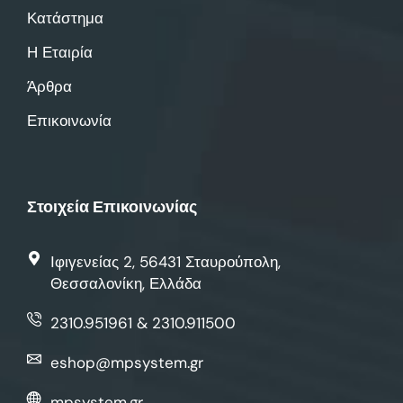
Κατάστημα
Η Εταιρία
Άρθρα
Επικοινωνία
Στοιχεία Επικοινωνίας
Ιφιγενείας 2, 56431 Σταυρούπολη,
Θεσσαλονίκη, Ελλάδα
2310.951961 & 2310.911500
eshop@mpsystem.gr
mpsystem.gr