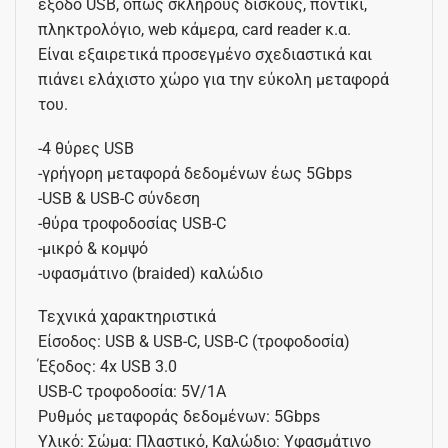
έξοδο USB, όπως σκληρούς δίσκους, ποντίκι,
πληκτρολόγιο, web κάμερα, card reader κ.α.
Είναι εξαιρετικά προσεγμένο σχεδιαστικά και
πιάνει ελάχιστο χώρο για την εύκολη μεταφορά
του.
-4 θύρες USB
-γρήγορη μεταφορά δεδομένων έως 5Gbps
-USB & USB-C σύνδεση
-θύρα τροφοδοσίας USB-C
-μικρό & κομψό
-υφασμάτινο (braided) καλώδιο
Τεχνικά χαρακτηριστικά
Είσοδος: USB & USB-C, USB-C (τροφοδοσία)
Έξοδος: 4x USB 3.0
USB-C τροφοδοσία: 5V/1A
Ρυθμός μεταφοράς δεδομένων: 5Gbps
Υλικό: Σώμα: Πλαστικό, Καλώδιο: Υφασμάτινο