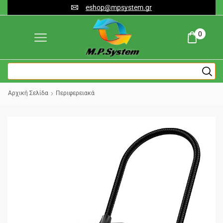
eshop@mpsystem.gr
0
Αρχική Σελίδα
Περιφερειακά