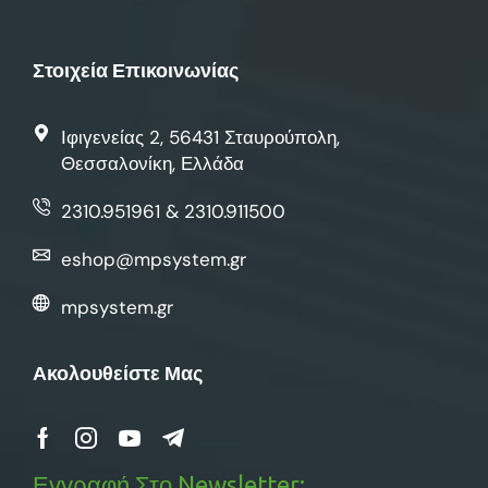
Στοιχεία Επικοινωνίας
Ιφιγενείας 2, 56431 Σταυρούπολη,
Θεσσαλονίκη, Ελλάδα
2310.951961 & 2310.911500
eshop@mpsystem.gr
mpsystem.gr
Ακολουθείστε Μας
Εγγραφή Στο Newsletter: