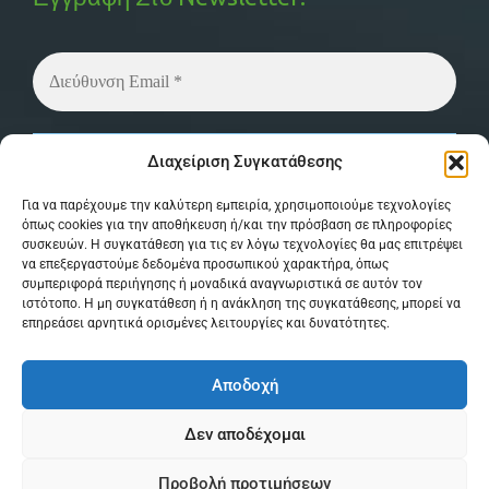
Δεν στέλνουμε spam! Διαβάστε την
πολιτική
Διαχείριση Συγκατάθεσης
απορρήτου
μας για περισσότερες λεπτομέρειες.
Για να παρέχουμε την καλύτερη εμπειρία, χρησιμοποιούμε τεχνολογίες
όπως cookies για την αποθήκευση ή/και την πρόσβαση σε πληροφορίες
συσκευών. Η συγκατάθεση για τις εν λόγω τεχνολογίες θα μας επιτρέψει
να επεξεργαστούμε δεδομένα προσωπικού χαρακτήρα, όπως
συμπεριφορά περιήγησης ή μοναδικά αναγνωριστικά σε αυτόν τον
ιστότοπο. Η μη συγκατάθεση ή η ανάκληση της συγκατάθεσης, μπορεί να
επηρεάσει αρνητικά ορισμένες λειτουργίες και δυνατότητες.
© Copyright 2026 MPSystem . All Rights
Αποδοχή
Reserved . Powered by
itXproject
Δεν αποδέχομαι
Όροι & Προϋποθέσεις
Πολιτική Απορρήτου
Προβολή προτιμήσεων