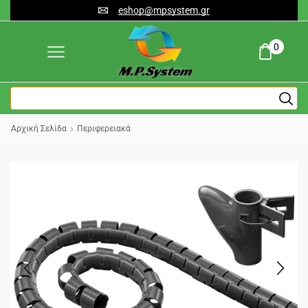
eshop@mpsystem.gr
0
Αρχική Σελίδα
Περιφερειακά