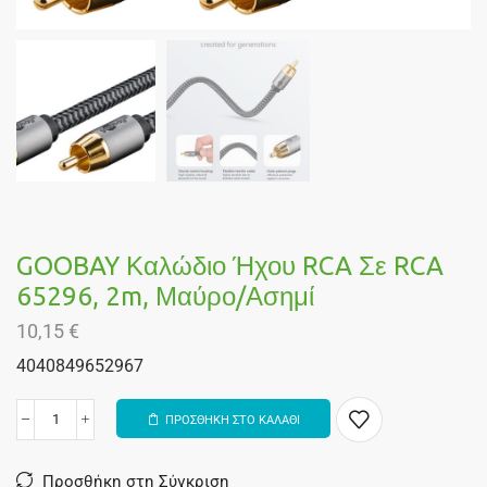
GOOBAY Καλώδιο Ήχου RCA Σε RCA
65296, 2m, Μαύρο/ασημί
10,15
€
4040849652967
ΠΡΟΣΘΗΚΗ ΣΤΟ ΚΑΛΑΘΙ
Alternative:
Προσθήκη στη Σύγκριση