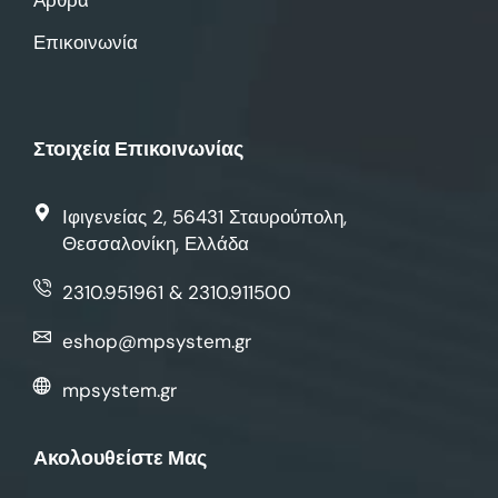
Άρθρα
Επικοινωνία
Στοιχεία Επικοινωνίας
Ιφιγενείας 2, 56431 Σταυρούπολη,
Θεσσαλονίκη, Ελλάδα
2310.951961 & 2310.911500
eshop@mpsystem.gr
mpsystem.gr
Ακολουθείστε Μας