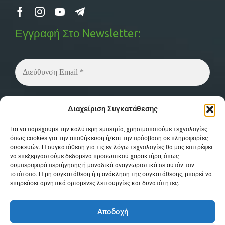
Εγγραφή Στο Newsletter:
Δεν στέλνουμε spam! Διαβάστε την
πολιτική
Διαχείριση Συγκατάθεσης
απορρήτου
μας για περισσότερες λεπτομέρειες.
Για να παρέχουμε την καλύτερη εμπειρία, χρησιμοποιούμε τεχνολογίες
όπως cookies για την αποθήκευση ή/και την πρόσβαση σε πληροφορίες
συσκευών. Η συγκατάθεση για τις εν λόγω τεχνολογίες θα μας επιτρέψει
να επεξεργαστούμε δεδομένα προσωπικού χαρακτήρα, όπως
συμπεριφορά περιήγησης ή μοναδικά αναγνωριστικά σε αυτόν τον
ιστότοπο. Η μη συγκατάθεση ή η ανάκληση της συγκατάθεσης, μπορεί να
επηρεάσει αρνητικά ορισμένες λειτουργίες και δυνατότητες.
© Copyright 2026 MPSystem . All Rights
Αποδοχή
Reserved . Powered by
itXproject