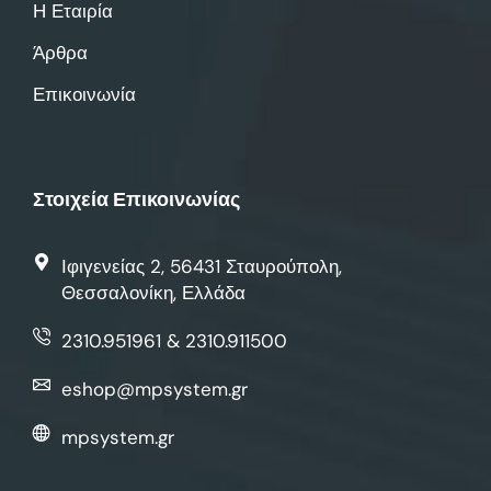
Η Εταιρία
Άρθρα
Επικοινωνία
Στοιχεία Επικοινωνίας
Ιφιγενείας 2, 56431 Σταυρούπολη,
Θεσσαλονίκη, Ελλάδα
2310.951961 & 2310.911500
eshop@mpsystem.gr
mpsystem.gr