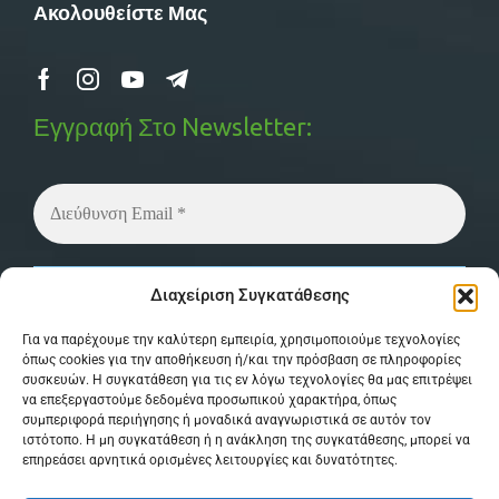
Ακολουθείστε Μας
Εγγραφή Στο Newsletter:
Δεν στέλνουμε spam! Διαβάστε την
πολιτική
Διαχείριση Συγκατάθεσης
απορρήτου
μας για περισσότερες λεπτομέρειες.
Για να παρέχουμε την καλύτερη εμπειρία, χρησιμοποιούμε τεχνολογίες
όπως cookies για την αποθήκευση ή/και την πρόσβαση σε πληροφορίες
συσκευών. Η συγκατάθεση για τις εν λόγω τεχνολογίες θα μας επιτρέψει
να επεξεργαστούμε δεδομένα προσωπικού χαρακτήρα, όπως
συμπεριφορά περιήγησης ή μοναδικά αναγνωριστικά σε αυτόν τον
ιστότοπο. Η μη συγκατάθεση ή η ανάκληση της συγκατάθεσης, μπορεί να
επηρεάσει αρνητικά ορισμένες λειτουργίες και δυνατότητες.