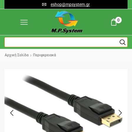
eshop@mpsystem.gr
0
Αρχική Σελίδα
Περιφερειακά