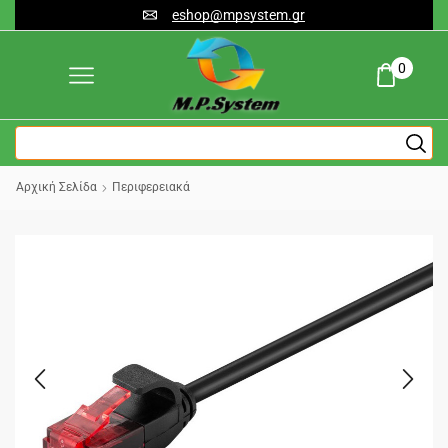
eshop@mpsystem.gr
0
Αρχική Σελίδα
Περιφερειακά