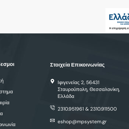
εσμοι
Στοιχεία Επικοινωνίας
κή
Ιφιγενείας 2, 56431
Σταυρούπολη, Θεσσαλονίκη,
στημα
Ελλάδα
αιρία
2310.951961 & 2310.911500
α
eshop@mpsystem.gr
οινωνία