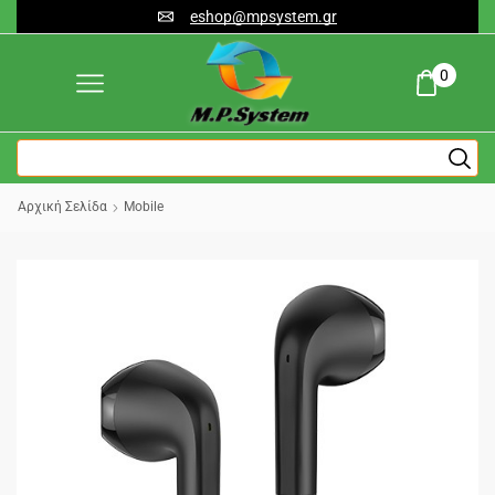
eshop@mpsystem.gr
0
Αρχική Σελίδα
Mobile