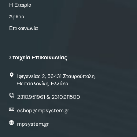
Η Εταιρία
Άρθρα
Επικοινωνία
Στοιχεία Επικοινωνίας
Ιφιγενείας 2, 56431 Σταυρούπολη,
Θεσσαλονίκη, Ελλάδα
2310.951961 & 2310.911500
eshop@mpsystem.gr
mpsystem.gr