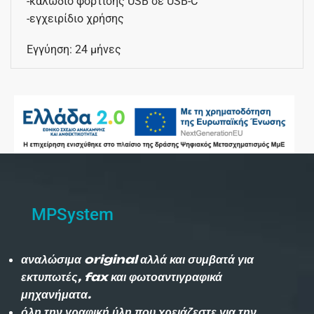
-καλώδιο φόρτισης USB σε USB-C
-εγχειρίδιο χρήσης
Εγγύηση: 24 μήνες
MPSystem
αναλώσιμα original αλλά και συμβατά για
εκτυπωτές, fax και φωτοαντιγραφικά
μηχανήματα.
όλη την γραφική ύλη που χρειάζεστε για την