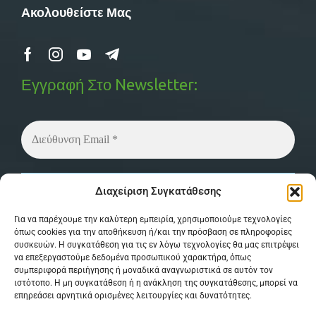
Ακολουθείστε Μας
Εγγραφή Στο Newsletter:
Δεν στέλνουμε spam! Διαβάστε την
πολιτική
Διαχείριση Συγκατάθεσης
απορρήτου
μας για περισσότερες λεπτομέρειες.
Για να παρέχουμε την καλύτερη εμπειρία, χρησιμοποιούμε τεχνολογίες
όπως cookies για την αποθήκευση ή/και την πρόσβαση σε πληροφορίες
συσκευών. Η συγκατάθεση για τις εν λόγω τεχνολογίες θα μας επιτρέψει
να επεξεργαστούμε δεδομένα προσωπικού χαρακτήρα, όπως
συμπεριφορά περιήγησης ή μοναδικά αναγνωριστικά σε αυτόν τον
ιστότοπο. Η μη συγκατάθεση ή η ανάκληση της συγκατάθεσης, μπορεί να
επηρεάσει αρνητικά ορισμένες λειτουργίες και δυνατότητες.