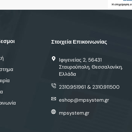
εσμοι
Στοιχεία Επικοινωνίας
κή
Ιφιγενείας 2, 56431
Σταυρούπολη, Θεσσαλονίκη,
στημα
Ελλάδα
αιρία
2310.951961 & 2310.911500
α
eshop@mpsystem.gr
οινωνία
mpsystem.gr