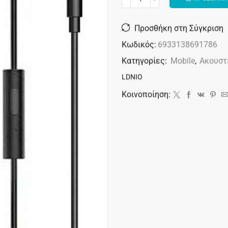
Alternative:
Προσθήκη στη Σύγκριση
Κωδικός:
6933138691786
Κατηγορίες:
Mobile
,
Ακουστι
LDNIO
Κοινοποίηση: