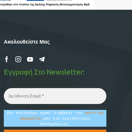
Ακολουθείστε Μας
Εγγραφή Στο Newsletter:
Δεν στέλνουμε spam! Διαβάστε την
πολιτική
απορρήτου
μας για περισσότερες
λεπτομέρειες.