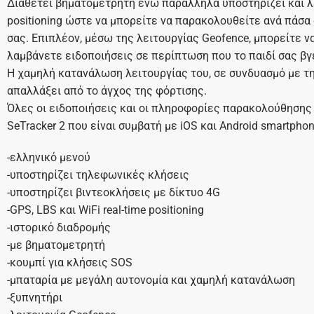
Διαθέτει βηματομετρητή ενώ παράλληλα υποστηρίζει και λει
positioning ώστε να μπορείτε να παρακολουθείτε ανά πάσα 
σας. Επιπλέον, μέσω της λειτουργίας Geofence, μπορείτε ν
λαμβάνετε ειδοποιήσεις σε περίπτωση που το παιδί σας β
Η χαμηλή κατανάλωση λειτουργίας του, σε συνδυασμό με τη
απαλλάξει από το άγχος της φόρτισης.
Όλες οι ειδοποιήσεις και οι πληροφορίες παρακολούθηση
SeTracker 2 που είναι συμβατή με iOS και Android smartphon
-ελληνικό μενού
-υποστηρίζει τηλεφωνικές κλήσεις
-υποστηρίζει βιντεοκλήσεις με δίκτυο 4G
-GPS, LBS και WiFi real-time positioning
-ιστορικό διαδρομής
-με βηματομετρητή
-κουμπί για κλήσεις SOS
-μπαταρία με μεγάλη αυτονομία και χαμηλή κατανάλωση
-ξυπνητήρι