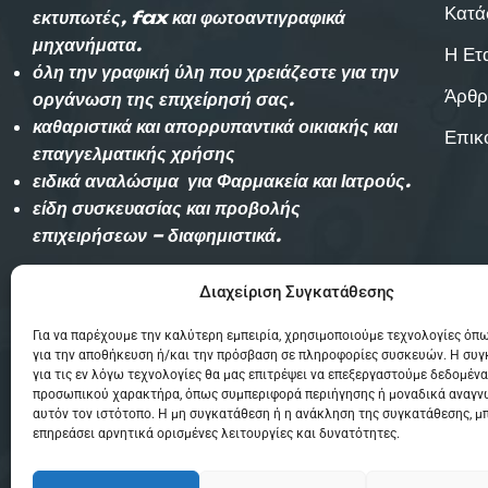
Κατά
εκτυπωτές, fax και φωτοαντιγραφικά
μηχανήματα.
Η Ετ
όλη την γραφική ύλη που χρειάζεστε για την
Άρθρ
οργάνωση της επιχείρησή σας.
καθαριστικά και απορρυπαντικά οικιακής και
Επικ
επαγγελματικής χρήσης
ειδικά αναλώσιμα για Φαρμακεία και Ιατρούς.
είδη συσκευασίας και προβολής
επιχειρήσεων – διαφημιστικά.
Διαχείριση Συγκατάθεσης
Αυθημερόν παράδοση εντός Θεσσαλονίκης
(χωρίς χρέωση)και την επομένη στην
Για να παρέχουμε την καλύτερη εμπειρία, χρησιμοποιούμε τεχνολογίες όπω
υπόλοιπη Ελλάδα με Courier.
για την αποθήκευση ή/και την πρόσβαση σε πληροφορίες συσκευών. Η συ
για τις εν λόγω τεχνολογίες θα μας επιτρέψει να επεξεργαστούμε δεδομένα
προσωπικού χαρακτήρα, όπως συμπεριφορά περιήγησης ή μοναδικά αναγν
αυτόν τον ιστότοπο. Η μη συγκατάθεση ή η ανάκληση της συγκατάθεσης, μ
επηρεάσει αρνητικά ορισμένες λειτουργίες και δυνατότητες.