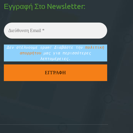
Εγγραφή Στο Newsletter:
Δεν στέλνουμε spam! Διαβάστε την
πολιτική
απορρήτου
μας για περισσότερες
λεπτομέρειες.