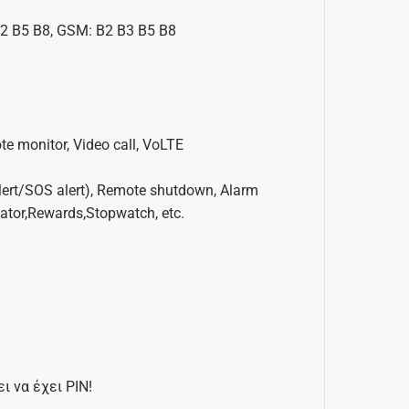
2 B5 B8, GSM: B2 B3 B5 B8
e monitor, Video call, VoLTE
alert/SOS alert), Remote shutdown, Alarm
ator,Rewards,Stopwatch, etc.
 να έχει PIN!