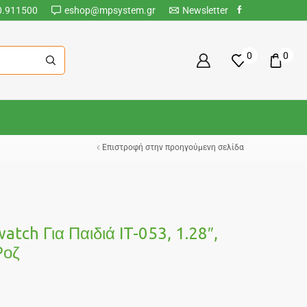
0.911500
eshop@mpsystem.gr
Newsletter
0
0
Επιστροφή στην προηγούμενη σελίδα
tch Για Παιδιά IT-053, 1.28″,
Ροζ