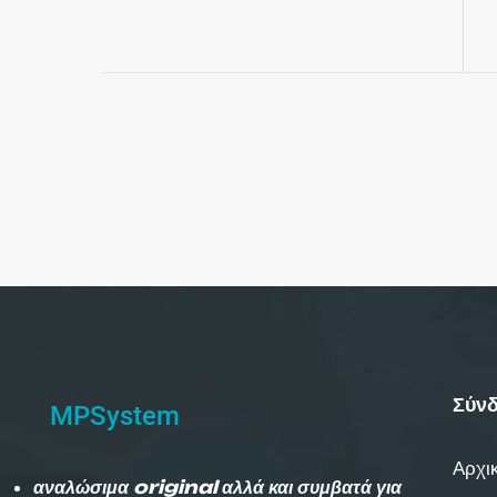
Σύνδ
MPSystem
Αρχι
αναλώσιμα original αλλά και συμβατά για