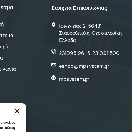
εσμοι
Στοιχεία Επικοινωνίας
κή
Ιφιγενείας 2, 56431
Σταυρούπολη, Θεσσαλονίκη,
στημα
Ελλάδα
αιρία
2310.951961 & 2310.911500
α
eshop@mpsystem.gr
οινωνία
mpsystem.gr
ς cookies
γκατάθεση