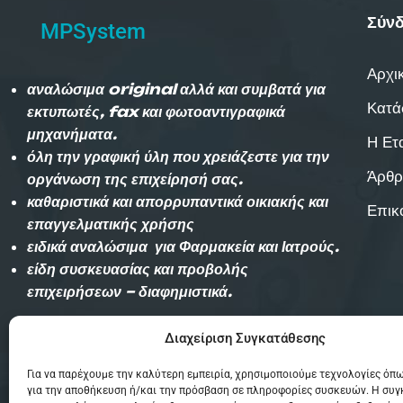
Σύνδ
MPSystem
Αρχι
αναλώσιμα original αλλά και συμβατά για
Κατά
εκτυπωτές, fax και φωτοαντιγραφικά
μηχανήματα.
Η Ετ
όλη την γραφική ύλη που χρειάζεστε για την
Άρθρ
οργάνωση της επιχείρησή σας.
καθαριστικά και απορρυπαντικά οικιακής και
Επικ
επαγγελματικής χρήσης
ειδικά αναλώσιμα για Φαρμακεία και Ιατρούς.
είδη συσκευασίας και προβολής
επιχειρήσεων – διαφημιστικά.
Διαχείριση Συγκατάθεσης
Αυθημερόν παράδοση εντός Θεσσαλονίκης
(χωρίς χρέωση)και την επομένη στην
Για να παρέχουμε την καλύτερη εμπειρία, χρησιμοποιούμε τεχνολογίες όπω
υπόλοιπη Ελλάδα με Courier.
για την αποθήκευση ή/και την πρόσβαση σε πληροφορίες συσκευών. Η συ