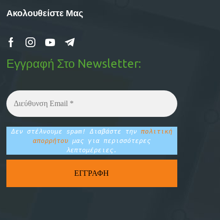
Ακολουθείστε Μας
Εγγραφή Στο Newsletter:
Δεν στέλνουμε spam! Διαβάστε την
πολιτική
απορρήτου
μας για περισσότερες
λεπτομέρειες.