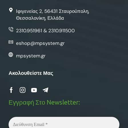
Ιφιγενείας 2, 56431 Σταυρούπολη,
Θεσσαλονίκη, Ελλάδα
2310.951961 & 2310.911500
eshop@mpsystem.gr
mpsystem.gr
Ακολουθείστε Μας
Εγγραφή Στο Newsletter: