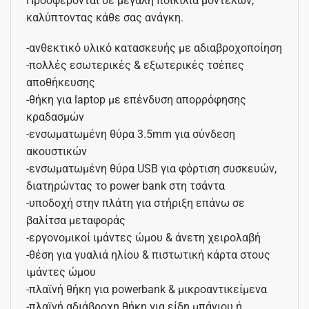
Προσφέρονται σε μεγάλη ποικιλία μοντέλων,
καλύπτοντας κάθε σας ανάγκη.
-ανθεκτικό υλικό κατασκευής με αδιαβροχοποίηση
-πολλές εσωτερικές & εξωτερικές τσέπες
αποθήκευσης
-θήκη για laptop με επένδυση απορρόφησης
κραδασμών
-ενσωματωμένη θύρα 3.5mm για σύνδεση
ακουστικών
-ενσωματωμένη θύρα USB για φόρτιση συσκευών,
διατηρώντας το power bank στη τσάντα
-υποδοχή στην πλάτη για στήριξη επάνω σε
βαλίτσα μεταφοράς
-εργονομικοί ιμάντες ώμου & άνετη χειρολαβή
-θέση για γυαλιά ηλίου & πιστωτική κάρτα στους
ιμάντες ώμου
-πλαϊνή θήκη για powerbank & μικροαντικείμενα
-πλαϊνή αδιάβροχη θήκη για είδη μπάνιου ή