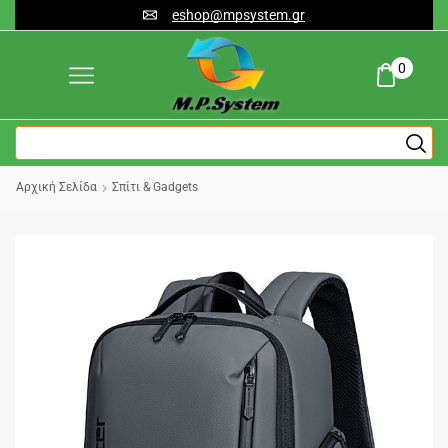
eshop@mpsystem.gr
0
Αρχική Σελίδα
Σπίτι & Gadgets