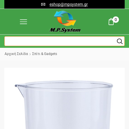
eshop@mpsystem.gr
0
Αρχική Σελίδα
Σπίτι & Gadgets