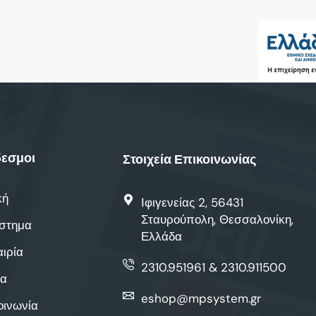
εσμοι
Στοιχεία Επικοινωνίας
κή
Ιφιγενείας 2, 56431
Σταυρούπολη, Θεσσαλονίκη,
στημα
Ελλάδα
αιρία
2310.951961 & 2310.911500
α
eshop@mpsystem.gr
οινωνία