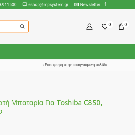
0.911500
eshop@mpsystem.gr
Newsletter
0
0
Επιστροφή στην προηγούμενη σελίδα
ή Μπαταρία Για Toshiba C850,
o