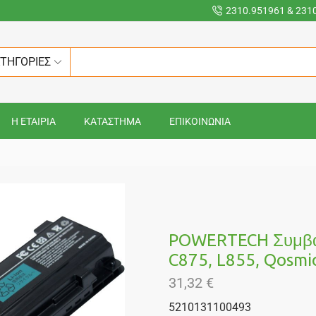
2310.951961 & 231
ΑΤΗΓΟΡΙΕΣ
Η ΕΤΑΙΡΙΑ
ΚΑΤΑΣΤΗΜΑ
ΕΠΙΚΟΙΝΩΝΙΑ
POWERTECH Συμβατ
C875, L855, Qosmi
31,32
€
5210131100493