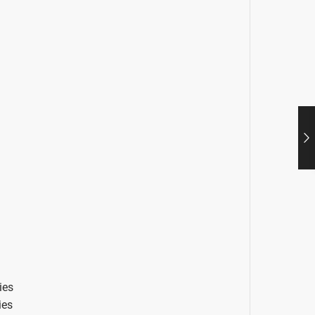
ies
ies