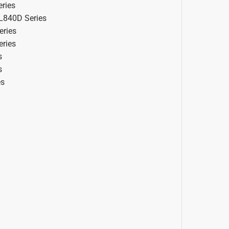
eries
o L840D Series
eries
eries
s
s
es