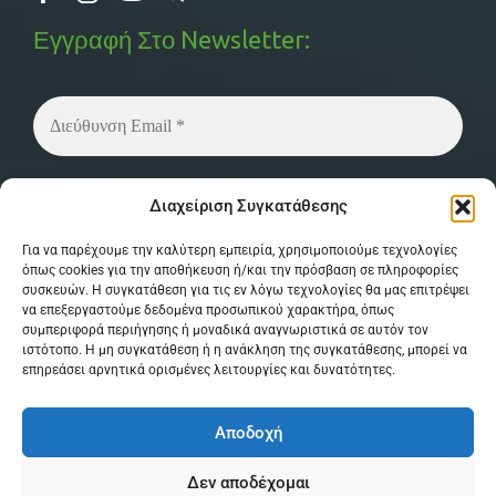
Εγγραφή Στο Newsletter:
Δεν στέλνουμε spam! Διαβάστε την
πολιτική
Διαχείριση Συγκατάθεσης
απορρήτου
μας για περισσότερες λεπτομέρειες.
Για να παρέχουμε την καλύτερη εμπειρία, χρησιμοποιούμε τεχνολογίες
όπως cookies για την αποθήκευση ή/και την πρόσβαση σε πληροφορίες
συσκευών. Η συγκατάθεση για τις εν λόγω τεχνολογίες θα μας επιτρέψει
να επεξεργαστούμε δεδομένα προσωπικού χαρακτήρα, όπως
συμπεριφορά περιήγησης ή μοναδικά αναγνωριστικά σε αυτόν τον
ιστότοπο. Η μη συγκατάθεση ή η ανάκληση της συγκατάθεσης, μπορεί να
επηρεάσει αρνητικά ορισμένες λειτουργίες και δυνατότητες.
© Copyright 2026 MPSystem . All Rights
Αποδοχή
Reserved . Powered by
itXproject
Δεν αποδέχομαι