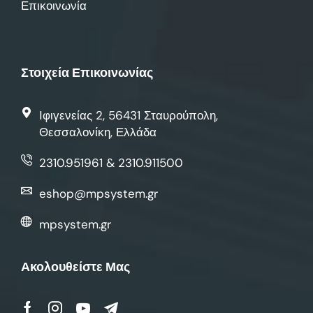
Επικοινωνία
Στοιχεία Επικοινωνίας
Ιφιγενείας 2, 56431 Σταυρούπολη,
Θεσσαλονίκη, Ελλάδα
2310.951961 & 2310.911500
eshop@mpsystem.gr
mpsystem.gr
Ακολουθείστε Μας